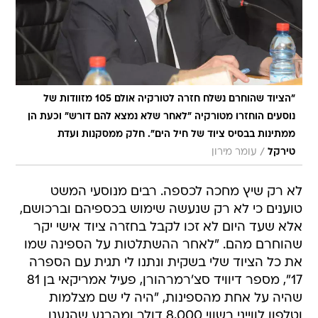
"הציוד שהוחרם נשלח חזרה לטורקיה אולם 105 מזוודות של
נוסעים הוחזרו מטורקיה "לאחר שלא נמצא להם דורש" וכעת הן
ממתינות בבסיס ציוד של חיל הים". חלק ממסקנות ועדת
/
טירקל
עומר מירון
לא רק שיץ מחכה לכספה. רבים מנוסעי המשט
טוענים כי לא רק שנעשה שימוש בכספיהם וברכושם,
אלא שעד היום לא זכו לקבל בחזרה ציוד אישי יקר
שהוחרם מהם. "לאחר ההשתלטות על הספינה שמו
את כל הציוד שלי בשקית ונתנו לי תגית עם הספרה
17", מספר דיוויד סצ'רמרהורן, פעיל אמריקאי בן 81
שהיה על אחת מהספינות, "היה לי שם מצלמות
וטלפון לווייני בשווי 8,000 דולר ומהרגע שהגענו