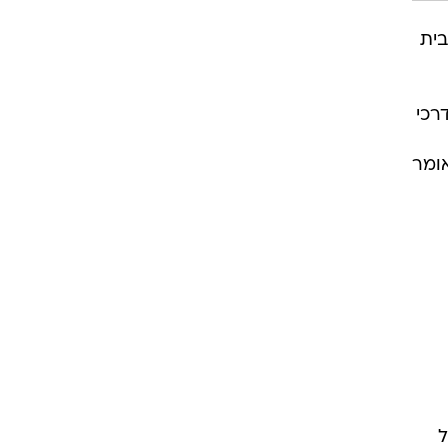
בית
רכי
ומר
ל