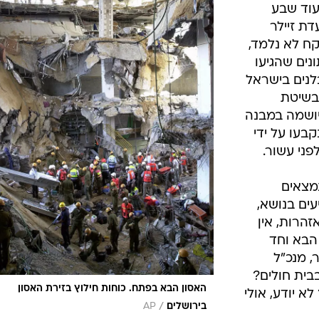
עוד שבע
דת זיילר
ח לא נלמד,
נים שהגיעו
לנים בישראל
 בשיטת
ושמה במבנה
בעו על ידי
ני עשור.
מצאים
ים בנושא,
הרות, אין
הבא וחד
, מנכ"ל
בית חולים?
האסון הבא בפתח. כוחות חילוץ בזירת האסון
א יודע, אולי
/
בירושלים
AP