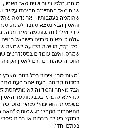
מותם. חלפו עשר שנים מאז האסון, ו
שנים מאז הסתיימה חקירתו על ידי וע
שהוקמה בעקבותיו - אך נדמה שהלק
והאסון הבא נמצא מעבר לפינה. מנתו
לידי וואלה! חדשות מהתאחדות הקב
עולה כי מאות מבנים בישראל בנויים
"פל-קל", השיטה הידועה לשמצה שי
שקרס, ואינם עומדים בסטנדרטים שנק
הוועדה שהעדרם גרם לאסון הקשה לפ
"מאות מבני ציבור בכל רחבי הארץ נ
בסכנת קריסה. פעם אחר פעם מתריע
אבל מאחר והמדינה לא מתייחסת לאז
לנו אלא להמתין בסבלנות עד האסון 
משמעית  הוא יבוא" מזהיר מוטי כידור
התאחדות הקבלנים, שמוסיף "האם ב
בבנק? באולם תרבות או בבית ספר? ל
בכולם יחד".