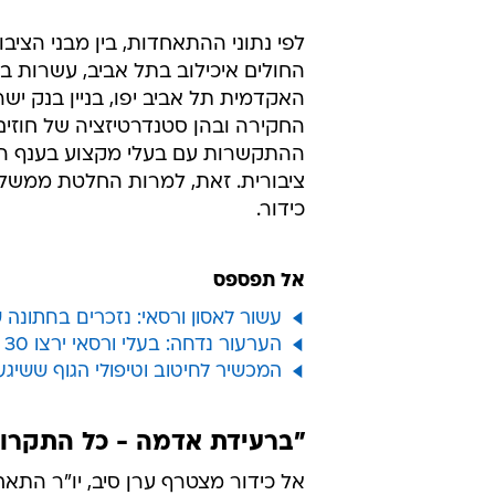
לפי נתוני ההתאחדות, בין מבני הצ
החולים איכילוב בתל אביב, עשרות ב
האקדמית תל אביב יפו, בניין בנק יש
החקירה ובהן סטנדרטיזציה של חוזים 
ההתקשרות עם בעלי מקצוע בענף הבני
ציבורית. זאת, למרות החלטת ממשלה
כידור.
אל תפספס
עשור לאסון ורסאי: נזכרים בחתונה
הערעור נדחה: בעלי ורסאי ירצו 30 חודשי מאסר
המכשיר לחיטוב וטיפולי הגוף ששיג
"ברעידת אדמה - כל התקרות
אל כידור מצטרף ערן סיב, יו"ר התא