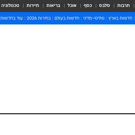
תרבות
סלבס
כסף
אוכל
בריאות
תיירות
טכנולוגיה
חדשות בארץ
פוליטי-מדיני
חדשות בעולם
בחירות 2026
עוד בחדשות
אירועים בארץ
פוליטיקה וממשל
המזרח התיכון
דעות ופרשנויו
חדשות פלילים ומשפט
יחסי חוץ
אירופה
סרי ושלזינגר
חינוך
אמריקה
פרויקטים מיוח
ישראלים בחו"ל
אסיה והפסיפיק
אסור לפספס
בריאות
אפריקה
מדע וסביבה
חברה ורווחה
הנחיות פיקוד 
ארכיון מדורים
זמני כניסת ש
לוח חופשות וח
לוח שנה
חדשות יהדות
חדשות המשפ