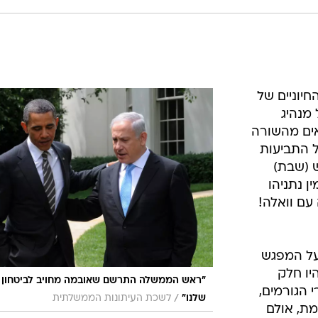
יוניים של
 מנהיג
אים מהשורה
ל התביעות
ש (שבת)
 נתניהו
 עם וואלה!
על המפגש
היו חלק
"ראש הממשלה התרשם שאובמה מחויב לביטחון
 הגורמים,
/
שלנו"
לשכת העיתונות הממשלתית
מת, אולם