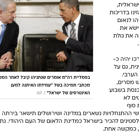
שראלית,
ינו בדריכות
הו לנאום
ו יישא את
ה את גולת
ו יהיה כ-
נית, גם על
הערבי.
בפמליית רה"מ אומרים שנתניהו קיבל לאחר המפ
ש מסרים,
מכתבי תמיכה בשל "עמידתו האיתנה למען
כנסת בשבוע
/
האינטרסים של ישראל"
AP
ים לא
 סוף
ושי ההתנחלויות נשארים במדינה ושירושלים תישאר בירתה
טינים להכיר בישראל כמדינת הלאום של העם היהודי. נתנ
ד, כמקשה אחת.