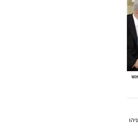
גש
יהו