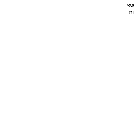
שא
ות