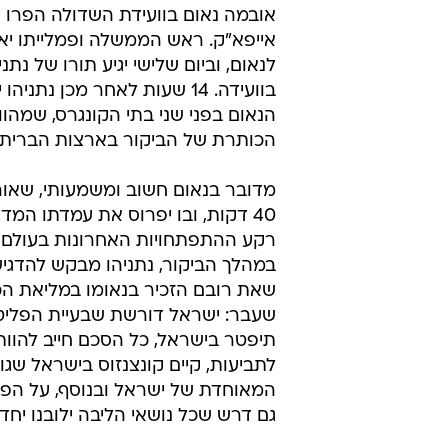
אובמה נאום בוועידת השדולה הפרו י
אייפא"ק. ראש הממשלה ופמלייתו יאז
לנאום, וביום שלישי יגיע תורו של נתני
בוועידה. 14 שעות לאחר מכן נתניה
הנאום בפני שני בתי הקונגרס, שמהוו
הכותרת של הביקור בארצות הברית.
מדובר בנאום חשוב ומשמעותי, שאורכ
40 דקות, ובו יפרוס את עמדתו המדי
רקע ההתפתחויות האחרונות בעולם 
במהלך הביקור, נתניהו מבקש להדגי
שאת רובם הזכיר בנאומו במליאת ה
שעבר: ישראל דורשת שבעיית הפליט
תיפטר בישראל, כל הסכם חייב להוות
לתביעות, קיים קונצנזוס בישראל שג
המאוחדת של ישראל ובנוסף, על הפלס
גם דרש שכל נושאי הליבה ילובנו יח