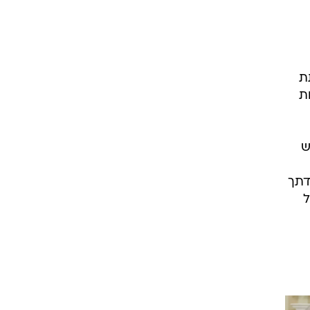
ת
ת
ש
דתך
ל