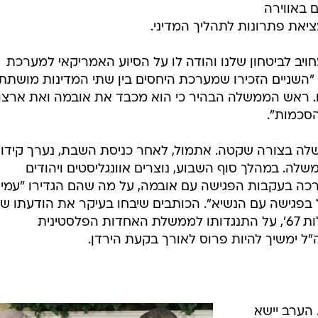
 באווירה
יאת פתרונות לתהליך המדיני.
 לביטחון שלנו והודה לו על הסיוע האמריקאי למערכת
. "השניים הזכירו שמערכת היחסים בין שתי המדינות מושתת
ם. ראש הממשלה הבהיר כי הוא מכבד את אובמה ואת ארצו
הסכמות".
ה בצורה שקטה. אתמול, לאחר כניסת השבת, נערך קידו
ה. במהלך סוף השבוע, נוצרים אוונגליסטים ויהודים
רכה בעקבות הפגישה עם אובמה, על מה שהם הגדירו "עמי
בפגישה עם הנשיא". הכותבים שיבחו בעיקר את הודעתו ש
נתניהו שישראל מסרבת לחזור לגבולות 67', על התנגדותו לממשלת האחדות הפלסטינית
 ימשיך להיות פרוס לאורך בקעת הירדן.
 הערב יישא