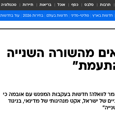
תרבות
סלבס
כסף
אוכל
בריאות
תיירות
טכנולוגיה
חדשות בארץ
פוליטי-מדיני
חדשות בעולם
בחירות 2026
עוד בחדשות
אירועים בארץ
פוליטיקה וממשל
המזרח התיכון
דעות ופרשנויו
חדשות פלילים ומשפט
יחסי חוץ
אירופה
סרי ושלזינגר
חינוך
אמריקה
פרויקטים מיוח
ישראלים בחו"ל
אסיה והפסיפיק
אסור לפספס
ים מהשורה השנייה
בריאות
אפריקה
מדע וסביבה
התעמת"
חברה ורווחה
הנחיות פיקוד 
ארכיון מדורים
זמני כניסת ש
לוח חופשות וח
ר לוואלה! חדשות בעקבות המפגש עם אובמה כי
לוח שנה
ים של ישראל, אקט מנהיגותי של מדינאי, בניגוד
חדשות יהדות
ייה"
חדשות המשפ