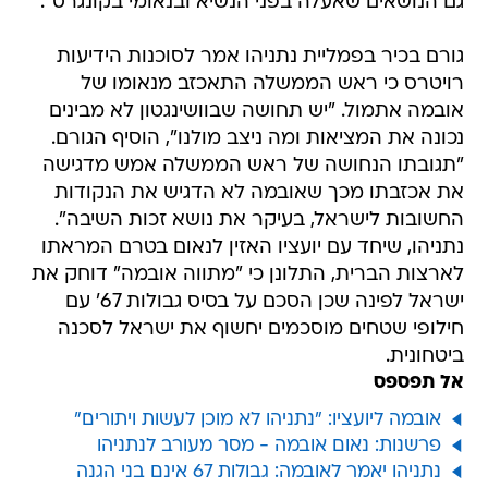
גם הנושאים שאעלה בפני הנשיא ובנאומי בקונגרס".
גורם בכיר בפמליית נתניהו אמר לסוכנות הידיעות
רויטרס כי ראש הממשלה התאכזב מנאומו של
אובמה אתמול. "יש תחושה שבוושינגטון לא מבינים
נכונה את המציאות ומה ניצב מולנו", הוסיף הגורם.
"תגובתו הנחושה של ראש הממשלה אמש מדגישה
את אכזבתו מכך שאובמה לא הדגיש את הנקודות
החשובות לישראל, בעיקר את נושא זכות השיבה".
נתניהו, שיחד עם יועציו האזין לנאום בטרם המראתו
לארצות הברית, התלונן כי "מתווה אובמה" דוחק את
ישראל לפינה שכן הסכם על בסיס גבולות 67' עם
חילופי שטחים מוסכמים יחשוף את ישראל לסכנה
ביטחונית.
אל תפספס
אובמה ליועציו: "נתניהו לא מוכן לעשות ויתורים"
פרשנות: נאום אובמה - מסר מעורב לנתניהו
נתניהו יאמר לאובמה: גבולות 67 אינם בני הגנה