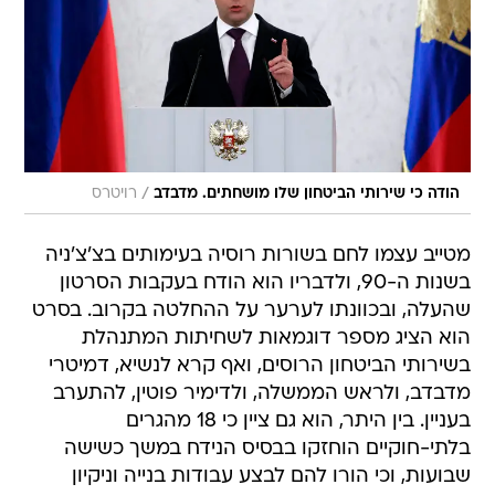
/
הודה כי שירותי הביטחון שלו מושחתים. מדבדב
רויטרס
מטייב עצמו לחם בשורות רוסיה בעימותים בצ'צ'ניה
בשנות ה-90, ולדבריו הוא הודח בעקבות הסרטון
שהעלה, ובכוונתו לערער על ההחלטה בקרוב. בסרט
הוא הציג מספר דוגמאות לשחיתות המתנהלת
בשירותי הביטחון הרוסים, ואף קרא לנשיא, דמיטרי
מדבדב, ולראש הממשלה, ולדימיר פוטין, להתערב
בעניין. בין היתר, הוא גם ציין כי 18 מהגרים
בלתי-חוקיים הוחזקו בבסיס הנידח במשך כשישה
שבועות, וכי הורו להם לבצע עבודות בנייה וניקיון
בבסיס. "הם היו קוריאנים או סינים, אני לא יודע כי לא
היו לי מסמכים בעניין", ציין מטייב. עוד ציין הקצין כי