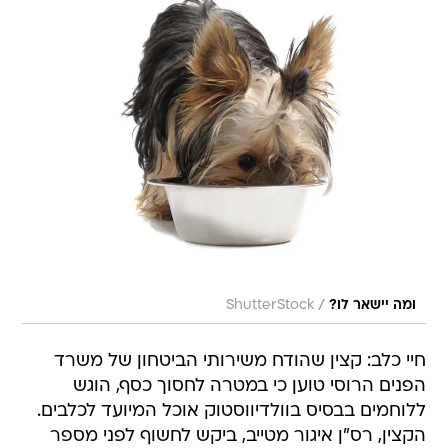
/
ומה יישאר לו?
ShutterStock
חיי כלב: קצין שהודח משירותי הביטחון של משרד
הפנים הרוסי טוען כי במטרה לחסוך כסף, הוגש
ללוחמים בבסיס בוולדיווסטוק אוכל המיועד לכלבים.
הקצין, רס"ן איגור מטייב, ביקש לחשוף לפני מספר
שבועות מספר מקרים של שחיתות המתבצעים
בבסיסו שבסיביר. הוא העלה סרטון בעניין לאינטרנט,