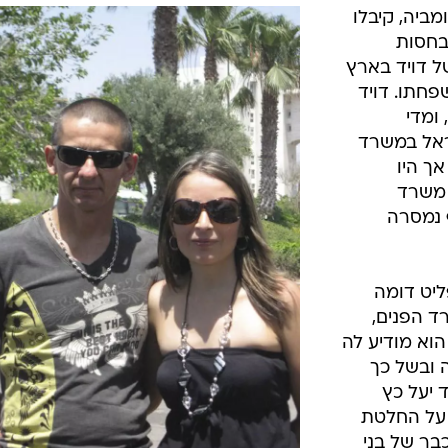
המייל האדום
ומביה, קיבלו
בחסות
של דויד בארץ
פחתו. דויד
ומדי
ראל במשרד
אך היו
י משרד
 נמסרה
ליט דומה
ד הפנים,
וא מודיע לה
 ובשל כך
 יעל כץ
על החלטת
בר של בני