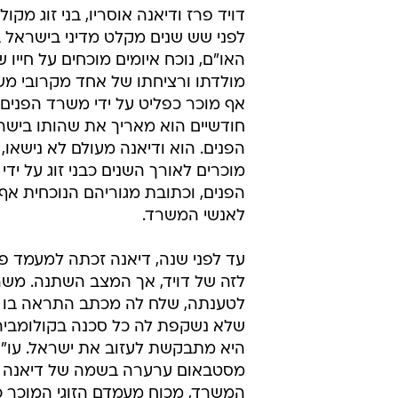
דויד פרז ודיאנה אוסריו, בני זוג מקול
לפני שש שנים מקלט מדיני בישראל 
האו"ם, נוכח איומים מוכחים על חייו 
מולדתו ורציחתו של אחד מקרובי מש
אף מוכר כפליט על ידי משרד הפנים, 
חודשיים הוא מאריך את שהותו ביש
הפנים. הוא ודיאנה מעולם לא נישאו, 
מוכרים לאורך השנים כבני זוג על יד
הפנים, וכתובת מגוריהם הנוכחית אף
לאנשי המשרד.
עד לפני שנה, דיאנה זכתה למעמד פ
לזה של דויד, אך המצב השתנה. משר
לטענתה, שלח לה מכתב התראה בו ה
שלא נשקפת לה כל סכנה בקולומביה
היא מתבקשת לעזוב את ישראל. עו"ד
מסטבאום ערערה בשמה של דיאנה 
המשרד, מכוח מעמדם הזוגי המוכר כ