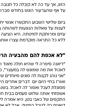
הזוג, אך עד כה לא קיבלה כל תגוב
על אף שהערעור הוגש בחודש פברואר 10
ביום שלישי השבוע התקשרו אנשי יחי
לענות על שאלות הנוגעות לשהותה ב
עזים ומרותקת למיטתה. היא הציעה ל
ללא כל התראה מוקדמת עצרו אותה ו
"לא אכפת להם מהבעיה הרפ
"דיאנה סיפרה לי שהיא חולה מאוד ו
לאכול את מה שמוגש לה במעצר", סיפ
"אני נוהג לקנות לה סוגים מיוחדים ש
ואורז בחיי היום יום  דברים אחרים ה
מסוגלת לעכל ואסור לה לאכול. בשנ
אשפזתי אותה שלוש פעמים בבית חול
התקפים של כאבי בטן. היא אמרה לי
דואגים רק לגורל התינוק, אבל לא א