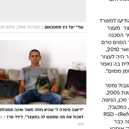
הודיעו למשרד
/
עוד" יעל כץ מסטבאום
מערכת וואלה, צילום מס
ר  מעצר
ר הסכנה
 הפנים טרם
השיב לבקשת הערעור שהוגש בפברואר 2010,
ר היה לעצור
לית בה נאמר
ן מסוים".
גבול נמסר
בתגובה כי "דיאנה הגיעה לישראל בשנת 2005,
מכן, הגישה
כמקובל,
"דיאנה סיפרה לי שהיא חולה מאוד ואינה מסוגלת
RSD -(Refugee Statu
/
לאכול את מה שמוגש לה במעצר". דיויד פרז
או
קשתה כבר
לנץ