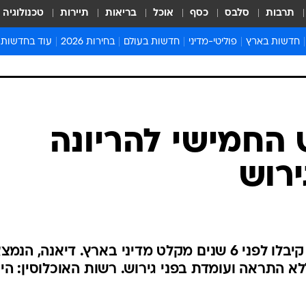
תרבות
סלבס
כסף
אוכל
בריאות
תיירות
טכנולוגיה
חדשות בארץ
פוליטי-מדיני
חדשות בעולם
בחירות 2026
עוד בחדשות
אירועים בארץ
פוליטיקה וממשל
המזרח התיכון
דעות ופרשנויו
חדשות פלילים ומשפט
יחסי חוץ
אירופה
סרי ושלזינגר
חינוך
אמריקה
פרויקטים מיוח
ישראלים בחו"ל
אסיה והפסיפיק
אסור לפספס
החמישי להריונה
בריאות
אפריקה
מדע וסביבה
ירוש
חברה ורווחה
הנחיות פיקוד 
ארכיון מדורים
זמני כניסת ש
לוח חופשות וח
דויד ובת זוגו דיאנה מקולומביה, קיבלו לפני 6 שנים מקלט מדיני בארץ. דיאנה, ה
לוח שנה
א התראה ועומדת בפני גירוש. רשות האוכלוסין: הי
חדשות יהדות
חדשות המשפ