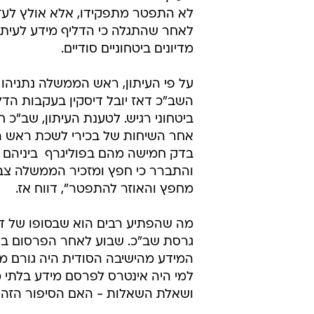
לא התפטר מתפקידו, אלא אולץ לעזו
לאחר שהתגלה כי הדליף מידע לעיתונ
מדיונים ביטחוניים סודיים.
על פי העיתון, ראש הממשלה נתניהו
השב"כ דאז יובל דיסקין בעקבות הד
ביטחוני רגיש. לטענת העיתון, שב"כ 
אחר השיחות של בכירי לשכת ראש 
בדק חמישה מהם בפוליגרף  ביניהם ח
והתברר כי חפץ ומזכיר הממשלה צבי 
מחפץ והאוזר להתפטר", דווח אז.
מה שהפתיע רבים הוא שבסופו של ד
גרסת שב"כ. שבוע לאחר הפרסום בעי
המידע מהישיבה הסודית היה גורם 
למי היה אינטרס לפרסם מידע בלתי מב
ושאלת השאלות - האם הסיפור הז