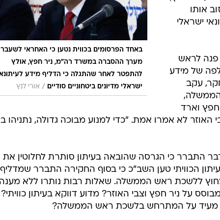
ב אותו
אי ישראלי
באחד הפרסומים בכווית נטען כי האחראי לשעבר 
 פנה לראש
מערך ההסברה במשרד רה"מ, ניר חפץ, אולץ
לפה של מידע
להתפטר לאחר שהתגלה כי הדליף מידע לעיתונאי
חקר, עקב
/
ישראלי מדיונים ביטחוניים סודיים
אורי לנץ
הממשלה,
פץ וארד 
האוזר לא אמרו אמת. "כדי למנוע מבוכה גדולה, נתניהו ב
בר התברר כי הגרסה שהובאה בעיתון סותרת לחלוטין את
תון הכוויתי טען השב"כ כי בסוף החקירה התברר שמדליף
מחוץ ללשכת ראש הממשלה. שאלות רבות נותרו ללא מענה:
וסס על ניר חפץ וצבי האוזר? מדוע דווקא בעיתון כוויתי?
ה מעיד על המתרחש בלשכת ראש הממשלה?