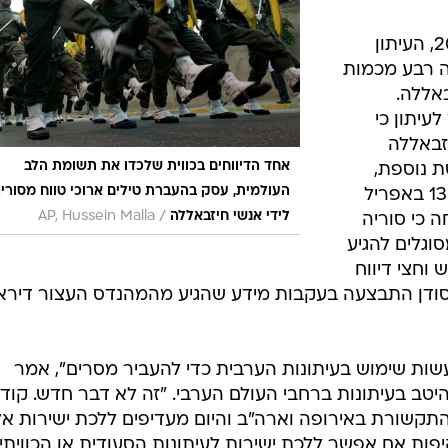
כך למשל דיווח ב-15 באוקטובר 2009, העיתון
רה רבע מכמות
באללה.
עיתון כי
זבאללה
אחד הדיווחים בכווית שלכדו את תשומת הלב
ת נוספת,
העולמית, עסק בהעברת טילים ארוכי טווח מסורי
שפורסמה בעיתון הכוויתי 'א-ראי' ב-13 באפריל
/
לידי אנשי חיזבאללה
AP, Hussein Malla
חה כי סוריה
וגלים להגיע
וחצי דיווח
 בסודן התבצעה בעקבות מידע שהגיע מהמהנדס העצור דירא
שות שימוש בעיתונות הערבית כדי להעביר מסרים", אמר
יטב בעיתונות ברחבי העולם הערבי. "זה לא דבר חדש. קוד
תקשורת באירופה וארה"ב והיום מעדיפים ללכת ישירות אל
פות אם אפשר ללכת ישירות לעיתונות הסעודית או הכוויתי