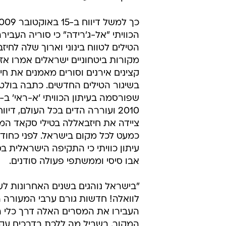
הכוויתי "אל-ג'רידה" כי סוריה העבי
הטילים לטווח בינוני וארוך שלה לחיז
מקורות ביטחוניים ישראלים אמרו אז ל
קצינים אירנים וסורים מאמנים את חי
בשיגור הטילים החדשים. כתבה בולט
2010 ועוררה הדים בכל העולם, דיוו
ציידה את חיזבאללה בטילי סקאד המס
כמעט לכל מקום בישראל. לפני כחודש 
עיתון כוויתי כי התקיפה הישראלית
אבו סיסי וממשתפי פעולה סודנים.
"בישראל נוהגים בשנים האחרונות לע
לוואלה! חדשות גורם ערבי המעורה ה
העבירו את המסרים האלה דרך כלי ה
המקור. בשביל מה ללכת בדרכים עקי