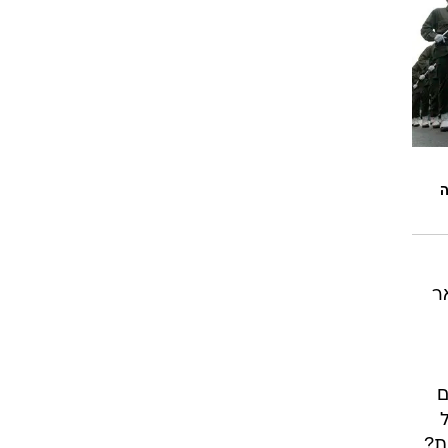
ה
ר
ם
ת?