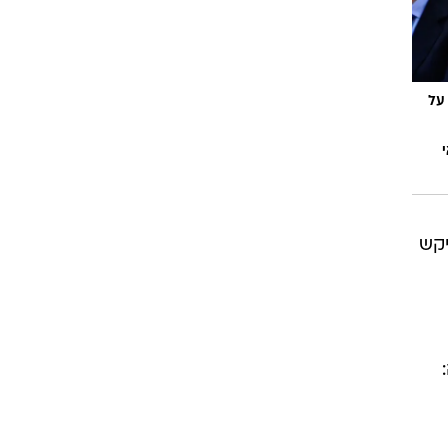
על
יקש