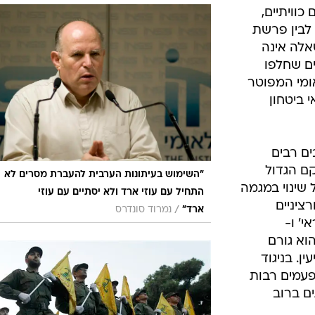
המייל האדום
כוויתיים,
לבין פרשת
לה אינה
ים שחלפו
אומי המפוטר
י ביטחון
ים רבים
קם הגדול
"השימוש בעיתונות הערבית להעברת מסרים לא
שינוי במגמה
התחיל עם עוזי ארד ולא יסתיים עם עוזי
ציניים
/
ארד"
נמרוד סונדרס
' ו-
הוא גורם
ן. בניגוד
פעמים רבות
ים ברוב