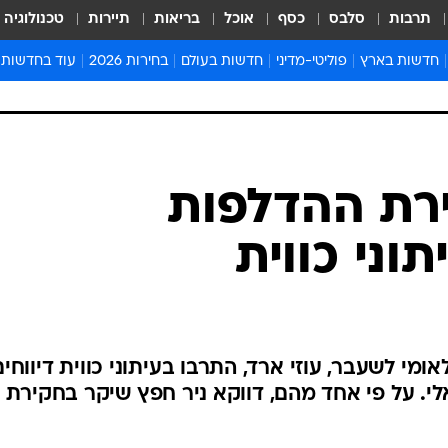
תרבות
סלבס
כסף
אוכל
בריאות
תיירות
טכנולוגיה
חדשות בארץ
פוליטי-מדיני
חדשות בעולם
בחירות 2026
עוד בחדשות
אירועים בארץ
פוליטיקה וממשל
המזרח התיכון
דעות ופרשנויו
חדשות פלילים ומשפט
יחסי חוץ
אירופה
סרי ושלזינגר
חינוך
אמריקה
פרויקטים מיוח
ישראלים בחו"ל
אסיה והפסיפיק
אסור לפספס
ירת ההדלפות
בריאות
אפריקה
מדע וסביבה
וני כווית
חברה ורווחה
הנחיות פיקוד 
ארכיון מדורים
זמני כניסת ש
לוח חופשות וח
אומי לשעבר, עוזי ארד, התרבו בעיתוני כווית דיווחים
לוח שנה
לי. על פי אחד מהם, דווקא ניר חפץ שיקר בחקירת
חדשות יהדות
חדשות המשפ