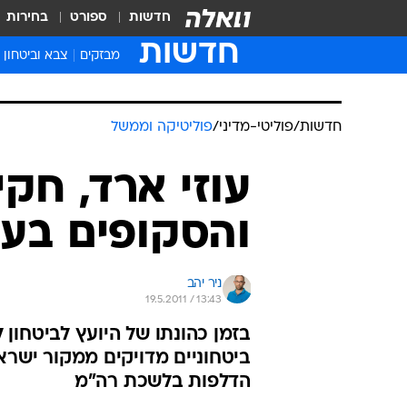
חדשות
ספורט
בחירות
חדשות
מבזקים
צבא וביטחון
חדשות
/
פוליטי-מדיני
/
פוליטיקה וממשל
עוזי ארד, חק
והסקופים בעית
ניר יהב
19.5.2011 / 13:43
בזמן כהונתו של היועץ לביטחון ל
ביטחוניים מדויקים ממקור ישרא
הדלפות בלשכת רה"מ