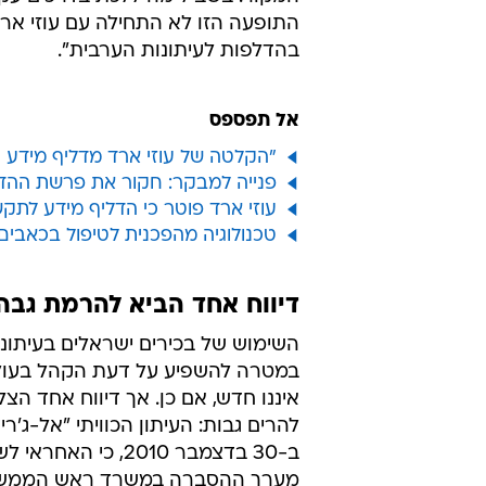
התופעה הזו לא התחילה עם עוזי ארד 
בהדלפות לעיתונות הערבית".
אל תפספס
"הקלטה של עוזי ארד מדליף מידע הו
פנייה למבקר: חקור את פרשת ההדל
עוזי ארד פוטר כי הדליף מידע לתק
טכנולוגיה מהפכנית לטיפול בכאבים אושרה ע"י 
דיווח אחד הביא להרמת גבה
השימוש של בכירים ישראלים בעיתונ
במטרה להשפיע על דעת הקהל בעול
איננו חדש, אם כן. אך דיווח אחד הצ
להרים גבות: העיתון הכוויתי "אל-ג'ר
ב-30 בדצמבר 2010, כי הא
מערך ההסברה במשרד ראש הממשלה