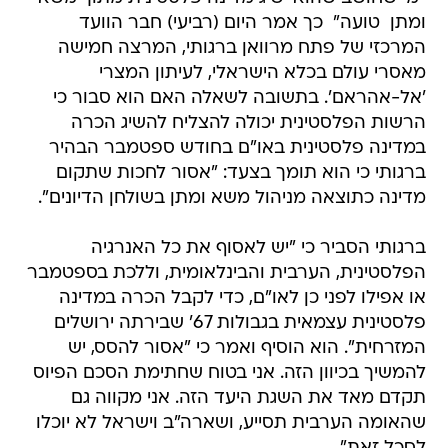
ומתן  טועה"  כך אמר היום (רביעי) חבר הוועד
המרכזי של פתח מרוואן ברגותי, המרצה חמישה
מאסרי עולם בכלא הישראלי, לעיתון המצרי
'אל-אהראם'. בתשובה לשאלה האם הוא סבור כי
הרשות הפלסטינית יכולה להצליח להשיג הכרה
במדינה פלסטינית באו"ם בחודש ספטמבר הבהיר
ברגותי כי הוא תומך בצעד: "אסור לחכות שתקום
מדינה כתוצאה מניהול משא ומתן בשולחן הדיונים".
ברגותי הסביר כי "יש לאסוף את כל האנרגיה
הפלסטינית, הערבית והבינלאומית, וללכת בספטמבר
או אפילו לפני כן לאו"ם, כדי לקבל הכרה במדינה
פלסטינית עצמאית בגבולות 67' שבירתה ירושלים
המזרחית". הוא הוסיף ואמר כי "אסור להסס, יש
להמשיך בכיוון הזה. אני בטוח שחתימת הסכם הפיוס
תקדם מאד את השגת היעד הזה. אני מקווה גם
שהאומה הערבית תסייע, ושארה"ב וישראל לא יוכלו