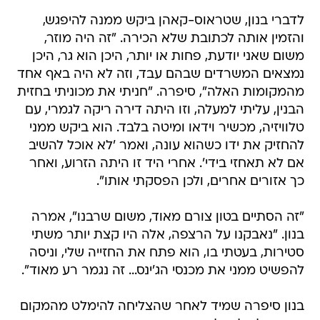
לדברי בנון, שטראוס-קאהן ביקש ממנה להיפגש,
והזמין אותה לכתובת שלא הכירה. "זה היה מוזר,
משום שאני יודעת, פחות או יותר, היכן הוא גר, היכן
נמצאים המשרדים שבהם עבד, וזה לא היה באף אחד
מהמקומות האלה", סיפרה. "חניתי את מכוניתי בחזית
הבנין, עליתי למעלה, וזו היתה דירה ריקה לגמרי, עם
טלוויזיה, מכשיר וידאו ומיטה בלבד. הוא ביקש ממני
להחזיק את ידו כשהוא עונה, ואמר 'לא אוכל להשיב
אם לא תאחזי בידי'. אחרי היד זו היתה הזרוע, ואחר
כך אזורים אחרים, ולכן הפסקתי אותו".
"זה הסתיים בטון צורם מאוד, משום שרבנו", אמרה
בנון. "נאבקנו על הרצפה, אלה היו קצת יותר משתי
סטירות, בעטתי בו, הוא פתח את החזייה שלי, וניסה
להפשיט ממני את מכנסי הג'ינס... זה נגמר רע מאוד".
בנון סיפרה שמיד לאחר שהצליחה להימלט מהמקום