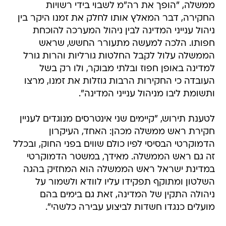
ממשלה, "הופך את רה"מ לשבוי בידי רשויות
החקירה, דבר המאלץ אותו לחלק את זמנו היקר בין
ניהול ענייני המדינה לבין ניהול המערכה להוכחת
חפותו. הלכה למעשה מתעורר החשש, שראש
הממשלה עלול לקבל החלטות גורליות והרות גורל
למדינה באופן חפוז ובלתי מבוקר, ולו רק בשל
העובדה כי החקירות הרבות גוזלות את זמנו, מרצו
ותשומת ליבו מניהול ענייני המדינה".
לטענת תירוש, "קיימים שני אינטרסים מנוגדים לעניין
חקירת ראש ממשלה מכהן: האחד, העיקרון
הדמוקרטי הבסיסי לפיו כולם שווים בפני החוק, ובכלל
זה גם ראש הממשלה. מאידך, במשטר הדמוקרטי
במדינת ישראל ראש הממשלה הוא המחזיק בהגה
השלטון ומתוקף תפקידו עליו לוודא ולשמור על
ניהולה התקין של המדינה, זאת גם בימים בהם
מועלים כנגדו חשדות לביצוע עבירה כלשהי".