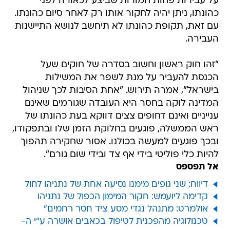
על עבירות פחות חמורות שביצע לכאורה לפני
כהונתו, ניתן יהיה לחקור אותו רק לאחר סיום כהונתו.
עם זאת, תקופת כהונתו לא תיחשב לנושא התיישנות
העבירה.
"זהו חוק ראשון וחשוב בסדרה של חוקים שעל
הכנסת להעביר על מנת לשפר את המשילות
בישראל", אמרה תירוש. "אחת הסיבות לכך שניהול
המדינה לוקה בחסר היא העובדה שגורמים שאינם
ענייניים ואינם דחופים צצים דווקא בעת כהונתו של
ראש הממשלה, פוגעים בחלוקת הזמן שלו ובתפקודו,
ובכך פוגעים למעשה בכולנו. אסור שחקירה תהפוך
להיות כלי פוליטי בידי אף צד ובידי שום גורם".
אל תפספס
דיווח: שני גופים מימנו נסיעה אחת של נתניהו לחול
קדימה ליועמש: חקור המימון הכפול של נתניהו
אולמרט: מתנהל נגדי מסע ציד חסר רחמים"
טכנולוגיה מהפכנית לטיפול בכאבים אושרה ע"י ה-