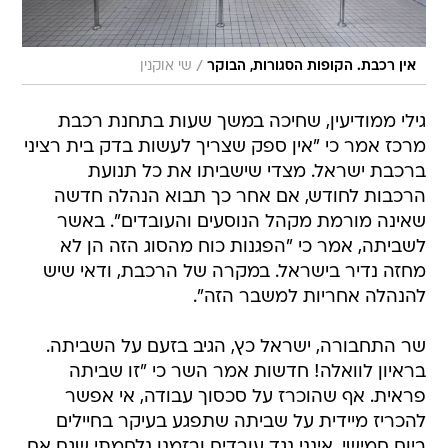
/
אין רכבת. הקופות הסגורות, הבוקר
שי אוקנין
גילי ממודיעין, שחיכה במשך שעות בתחנת רכבת
מרכז אמר כי "אין ספק שצריך לעשות בדק בית רציני
ברכבת ישראל. מצדי שישביתו את כל תנועת
הרכבות לחודש, אם אחר כך תבוא הנהלה חדשה
שאינה מורמת מקהל הנוסעים והעובדים". באשר
לשביתה, אמר כי "הפגנות כוח מהסוג הזה הן לא
מחזה נדיר בישראל. במקרה של הרכבת, ודאי שיש
להנהלה אחריות למשבר הזה".
שר התחבורה, ישראל כץ, הגיב בזעם על השביתה.
בראיון לוואלה! חדשות אמר השר כי "זו שביתה
פראית. אף שהוכרז על סכסוך עבודה, אי אפשר
להכריז מיידית על שביתה שתפגע בעיקר בחיילים
ביום חמישי. אינני נגד עובדים ובזמנו נלחמתי שגם אם