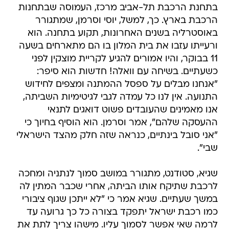
בתחנת הרכבת תל-אביב מרכז, העמוסה שבתחנות
הרכבת בארץ. כך, למשל, יוסי וסרמן, שמתגורר
באוסטרליה בשנים האחרונות, תקוע בתחנה. הוא
ורעייתו עזבו את בית המלון בו הם מתארחים בשעה
11 בבוקר, והיו אמורים להגיע לקריית מוצקין לפני
כשעתיים. בשיחה עם וואלה! חדשות הוא סיפר:
"אנחנו מבלים על ספסל ההמתנה ומצפים לחידוש
התנועה. אין לנו כל עמדה לגבי לגיטימיות השביתה,
אנו מאמינים שהעובדים פשוט דואגים לתנאי
ההעסקה שלהם", אמר וסרמן. הוא הוסיף בחיוך כי
"אני סובל בינתיים, כנראה שזה חלק מהצד הישראלי
שבי".
שגיא, סטודנט, מתגורר במושב סמוך לנתניה ומחכה
לרכבת שתיקח אותו הביתה, אחרי שכבר המתין לה
במשך שעתיים. שגיא אמר כי "לא ייתכן שגוף ציבורי
כמו רכבת ישראל יתפקד בצורה כל כך גרועה עד
לרמה שאי אפשר לסמוך עליו. מישהו צריך לתת את