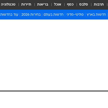
תרבות
סלבס
כסף
אוכל
בריאות
תיירות
טכנולוגיה
חדשות בארץ
פוליטי-מדיני
חדשות בעולם
בחירות 2026
עוד בחדשות
אירועים בארץ
פוליטיקה וממשל
המזרח התיכון
דעות ופרשנויו
חדשות פלילים ומשפט
יחסי חוץ
אירופה
סרי ושלזינגר
חינוך
אמריקה
פרויקטים מיוח
ישראלים בחו"ל
אסיה והפסיפיק
אסור לפספס
בריאות
אפריקה
מדע וסביבה
חברה ורווחה
הנחיות פיקוד 
ארכיון מדורים
זמני כניסת ש
לוח חופשות וח
לוח שנה
חדשות יהדות
חדשות המשפ