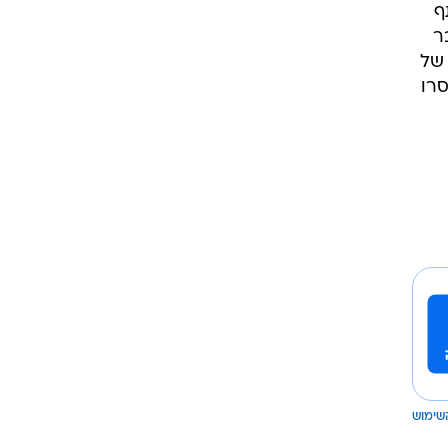
ף
ר
 של
רו
שימוש