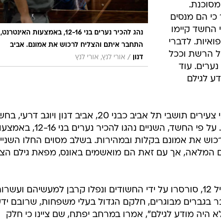
מסוכנת.
י הם מנסים
החשד קיימו
נהג להכיר נערים בני 12-16, באמצעות האינטרנט,
פואיות. לדברי
התחבר איתם והצליח לרכוש את אמונם. אביב
ל הרשת וככל
/
דנון
אורי לנץ, אורי לנץ
נערים. עוד
ע לגילם
ביום חמישי לפני כשבועיים, נעצרו שני צעירים תושבי תל אביב כבני 20, אביב דנון ויוגב דרעי
להדחת קטינים לזנות, סרסרות ואונס. על פי החשד, השניים נהגו להכיר נערים בני
כוש את אמונם בקלות ובמהירות. בשלב מסוים החלו השניי
ם המלאה, אך עם זאת הם מואשמים באונס, מפאת גילם הצע
על פי החשד, עשרות נערים, החל מגיל 12, סורסרו על ידי החשודים ונפלו קרבן למעשיהם ועשר
 בגברים מבוגרים, חלקם הגדול בעלי משפחות, שרובם ידעו
 היה מודע לגילם", אמרו במרחב יפתח, שם ציינו כי חלק