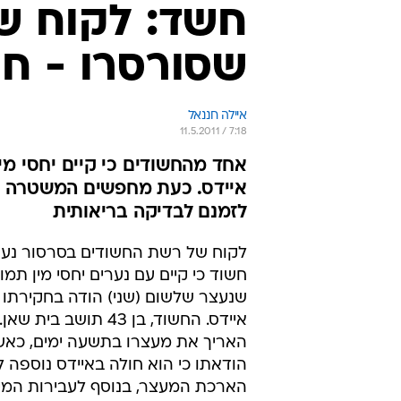
חשד: לקוח ש
שסורסרו - חו
איילה חננאל
11.5.2011 / 7:18
אחד מהחשודים כי קיים יחסי מין
איידס. כעת מחפשים המשטרה ומ
לזמנם לבדיקה בריאותית
לקוח של רשת החשודים בסרסור נע
חשוד כי קיים עם נערים יחסי מין תמ
שנעצר שלשום (שני) הודה בחקירתו כ
איידס. החשוד, בן 43 תושב
האריך את מעצרו בתשעה ימים, כא
הודאתו כי הוא חולה באיידס נוספה
הארכת המעצר, בנוסף לעבירות המין