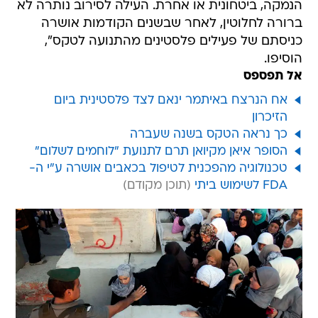
הנמקה, ביטחונית או אחרת. העילה לסירוב נותרה לא
ברורה לחלוטין, לאחר שבשנים הקודמות אושרה
כניסתם של פעילים פלסטינים מהתנועה לטקס",
הוסיפו.
אל תפספס
אח הנרצח באיתמר ינאם לצד פלסטינית ביום
הזיכרון
כך נראה הטקס בשנה שעברה
הסופר איאן מקיואן תרם לתנועת "לוחמים לשלום"
טכנולוגיה מהפכנית לטיפול בכאבים אושרה ע"י ה-
FDA לשימוש ביתי