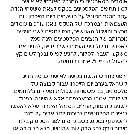
אומרים המארגנים כי המנהל האזרחי לא אישר
למשתתפים הפלסטינים בטקס לצאת משטחי הגדה,
עקב הסגר המוטל על השטחים ביום הזיכרון ויום
העצמאות. "במרכזו של הטקס שאנו עורכים עומדים
הכאב והשכול האנושיים, המשותפים לשני העמים.
נוכחותם של הנציגים הפלסטינים הינה סמל
לאפשרות של שני העמים לשלב ידיים, להניח את
משקעי העבר, לסלוח, להגיע לפיוס ובכך לשים קץ
למעגל הדמים", אמרו בתנועה.
"לפני כחודש הגשנו בקשה לאישור כניסה חריג
לישראל בערב יום הזיכרון עבור קבוצה של
פלסטינים, בני משפחות שכולות ופעילים ב'לוחמים
לשלום'", אמרו המארגנים." אלא שהשנה, בניגוד
לשנים קודמות, החליט המנהל האזרחי שלא לאפשר
לנציגים הפלסטינים להיכנס לתל אביב על מנת
להשתתף בטקס. כשבוע ימים לפני הטקס קיבלנו
סירוב גורף לכל הבקשות שהוגשו, בלא כל סיבה או