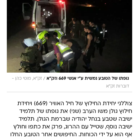
/
גופתו של הטובע נמשית ע"י אנשי 669 וזק"א
זק"א, מוטי כהן -
דוברות זק"א
צוללני יחידת החילוץ של חיל האוויר (669) ויחידת
חילוץ גולן משו הערב (שני) את גופתו של תלמיד
ישיבה שטבע בנחל יהודיה שברמת הגולן. תלמיד
ישיבה נוסף, שטייל עם ההרוג, פרק את כתפו וחולץ
אף הוא על ידי הכוחות. החיפושים אחר הטובע החלו