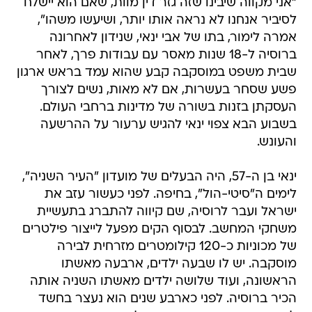
אמרה לימור, בתו של אבי ינאי, שנידון לאחרונה
ברוסיה ל-18 שנות מאסר עם עבודות פרך, לאחר
שבית משפט במוסקבה קבע שהוא עמד בראש ארגון
פשע שסחר בעשרות, אם לא מאות, נשים לצורך
העסקתן בזנות בשורה של מדינות ברחבי העולם.
בשבוע הבא צפוי ינאי להגיש ערעור על ההרשעה
והעונש.
ינאי בן ה-57, היה הבעלים של מועדון "העיר השניה",
לימים ה"סיטי-הול", בחיפה. לפני כעשור עזב את
ישראל ועבר לרוסיה, שם קיווה להתברג בתעשיית
משחקי המחשב. לבסוף הקים מפעל לייצור פילטרים
של מכוניות כ-120 קילומטרים מזרחית לבירה
מוסקבה. יש לו שבעה ילדים, ארבעה מאשתו
הראשונה, ועוד שלושה ילדים מאשתו השניה אותה
הכיר ברוסיה. לפני כארבע שנים הוא נעצר בחשד
למעורבות ברשת הסחר הבינלאומית. משפטו נערך
בשנה האחרונה מאחורי דלתיים סגורות מכיוון שאחד