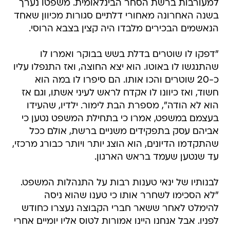
הנאשמים הבכירים מלבדו היה קצין בצבא הרוסי.
"דפקו לו שוטרים בדלת בשש בבוקר ואמרו לו
שהתנגשו לו באוטו. הוא יצא החוצה, ואז התנפלו עליו
כ-20 שוטרים והכו אותו. הם סיפרו לו במה הוא
חשוד, ואז כיוונו לו אקדח לראש לעיני אשתו, וגם אז
הוא לא הודה", מספרת הבת לימור. ילדיו, שהעידו
בעצמם במשפט, אמרו כי בתחילת המשפט נטען כי
אביהם עסק בתפקידים משניים ברשת, אולם ככל
שהתקדמו הדיונים, הוא הוצג יותר ויותר כבורג מרכזי,
עד שנטען שעמד בראש הארגון.
לבנותיו של ינאי טענות רבות על התנהלות המשפט.
"לא הסכימו לשחרר אותו כי טענו שהוא ניסה
להימלט לאחר ששאר חברי הקבוצה נעצרו כחודש
לפניו. אבל אנחנו היינו אמורות לטוס אליו יומיים אחרי
המעצר, אפילו קיבלנו אישור מיוחד מצה"ל. זה בן
אדם שמנסה לברוח?" שואלת לימור. אחותה, מירה,