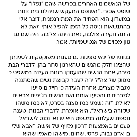
במועדון. הוא הפחיד את המתורגמנית, דיבר אלי
בהתנשאות וניסה כל הזמן להפיל אותי. זאת לא
היתה חקירה צולבת, זאת היתה צליבה. היה שם גם
גוון מסוים של אנטישמיות", אמר.
בנותיו של ינאי מציגות גם טענות מפוקפקות לטענתן
שהציגו חלק מהנשים שהארגון סחר בהן. לדברי הבת
מירה, אחת הנשים שהועסקו בזנות העידה במשפט כי
מסוק של צה"ל ירה לעבר קבוצת נשים שהסתננה
מגבול מצרים. אחרת העידה כי חיילים סייעו
למבריחים והסיעו אותם ואת הנשים בג'יפים צבאיים
לאילת. "זה נשמע כמו סצנה בסרט, לא כמו משהו
שקורה בישראל", היא אומרת. לדברי הבנות, טענה
נוספת שעלתה במשפט היא שינאי נכנס לישראל
פעמיים באמצעות דרכון מזויף של אישה. "אבא שלי
בן אדם גבוה, פרסי, שחום, מישהו מאמין שהוא
הצליח להכנס לישראל עם דרכון של אישה רוסיה?",
אומרת לימור ינאי. "עשר שנים כבר הוא לא היה