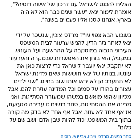
בארץ, אנחנו טסנו אליו פעמיים בשנה".
בשבוע הבא צפוי עו"ד מרדכי ציבין, שנשכר על ידי
ינאי לאחר גזר הדין, להגיש ערעור לבית המשפט
העירוני הגבוה במוסקבה על ההרשעה ועל העונש.
במקביל, הוא בוחן את האפשרות שבמקרה והערעור
לא יתקבל, ינאי יועבר לישראל כדי לרצות כאן את
עונשו. בנותיו של ינאי חוששות שאם מדינת ישראל
לא תתערב הן לא יראו אותו שוב בחיים. "שני ילדים
עצורים בהודו על סמים וכל המדינה עוזרת להם, אבל
מכיוון שהוא מואשם במשהו שמעורר הסתייגות, ואני
מבינה את ההסתייגות, סחר בנשים זו עבירה מזעזעת,
אז אף אחד לא עוזר. אבל אף אחד לא בדק מה קורה
בתוך בית המשפט. יכול להיות שבן אדם יושב שם על
כלום".
סחר בנשים
מרדכי ציבין
אבי ינאי
רוסיה