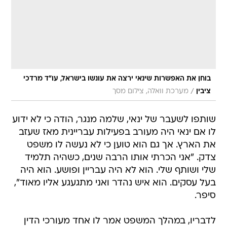
בוחן את האפשרות שינאי ירצה את עונשו בישראל, עו"ד מרדכי
/
ציבין
מערכת וואלה, צילום מסך
שותפו לשעבר של ינאי, שלמה מנגר, הודה כי לא ידוע
לו אם ינאי היה מעורב בפעילות עבריינית מאז שעזב
את הארץ. אך גם הוא טוען כי לא נעשה לו משפט
צדק. "אני הכרתי אותו הרבה שנים, כשהיה תלמיד
שלי ושותף שלי. הוא לא היה עבריין ופושע. הוא היה
בעל עסקים. הוא איש נהדר ואני מתגעגע אליו מאוד",
סיפר.
לדבריו, במהלך המשפט אמר לו אחד מעורכי הדין
של הנאשמים האחרים בפרשה שהם "נפלו" על
שופט אכזרי. "השופט התעקש שניהלנו בית זונות