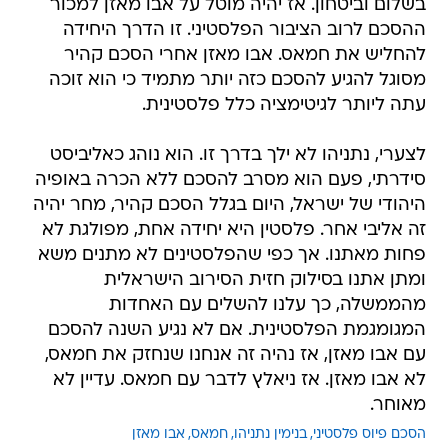
בשלום וביטחון. אז יהיה מוטל על אבו מאזן למכור
ההסכם לרוב הציבור הפלסטיני. זו הדרך היחידה
להחליש את חמאס. אבו מאזן אחרי הסכם קהיר
מסוגל להגיע להסכם כזה יותר מתמיד כי הוא זוכה
עתה ליותר לגיטימציה כלל פלסטינית.
לצערי, נתניהו לא ילך בדרך זו. הוא נוהג כאליביסט
סידרתי, פעם הוא מסרב להסכם ללא הכרה באופיה
היהודי של ישראל, היום בגלל הסכם קהיר, מחר יהיה
זה אליבי אחר. פלסטין היא יחידה אחת, מפולגת לא
פחות מאתנו. אך כפי שהפלסטינים לא מתנים משא
ומתן אתנו בסילוק חזית הסירוב הישראלית
מהממשלה, כך עלנו להשלים עם האחדות
המגומגמת הפלסטינית. אם לא נגיע השנה להסכם
עם אבו מאזן, אז נהיה זה אנחנו שנחזק את חמאס,
לא אבו מאזן. אז ניאלץ לדבר עם חמאס. עדיין לא
מאוחר.
הסכם פיוס פלסטיני
בנימין נתניהו
חמאס
אבו מאזן