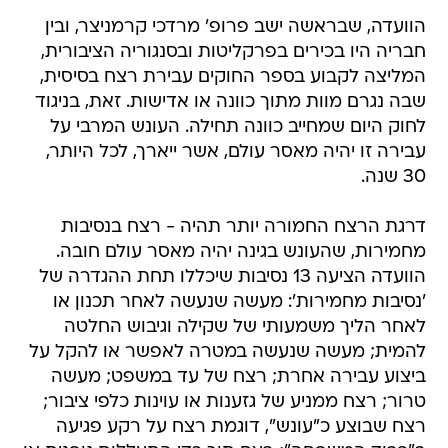
הוועדה, שבראשה ישב פרופ' מרדכי קרמניצר, ובין
חבריה היו בכירים בפרקליטות ובסנגוריה הציבורית,
המליצה לקבוע בספר החוקים עבירת רצח בסיסית,
שבה נגרם מוות מתוך כוונה או אדישות. זאת, בניגוד
לחוק היום שמחייב כוונה תחילה. העונש המרבי על
עבירה זו יהיה מאסר עולם, אשר ייארך, לכל היותר,
30 שנה.
דרגת הרצח החמורה יותר תהיה - רצח בנסיבות
מחמירות, שהעונש בגינה יהיה מאסר עולם חובה.
הוועדה הציעה 13 נסיבות שיכללו תחת ההגדרה של
'נסיבות מחמירות': מעשה שנעשה לאחר תכנון או
לאחר הליך משמעותי של שקילה וגיבוש החלטה
להמית; מעשה שנעשה במטרה לאפשר או להקל על
ביצוע עבירה אחרת; רצח של עד במשפט; מעשה
טרור; רצח ממניע של גזענות או עוינות כלפי ציבור;
רצח שבוצע כ"עונש", דוגמת רצח על רקע פגיעה