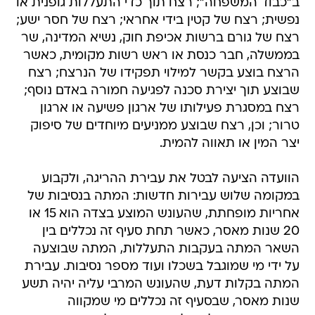
ב"כבוד המשפחה"; רצח תוך כדי התעללות גופנית או
נפשית; רצח של קטין בידי אחראי; רצח של חסר ישע;
רצח של גורם ברשות אכיפת חוק, נשיא המדינה, שר
בממשלה, חבר כנסת או ראש רשות מקומית, כאשר
הרצח בוצע בקשר למילוי תפקידו של הנרצח; רצח
שבוצע תוך יצירת סכנה לפגיעה חמורה באדם נוסף;
רצח במסגרת פעילותו של ארגון פשיעה או ארגון
טרור; וכן, רצח שבוצע ממניעים מיוחדים של סיפוק
יצר המין או תאווה להמית.
הוועדה הציעה לבטל את עבירת ההריגה, ולקבוע
במקומה שלוש עבירות חדשות: המתה בנסיבות של
אחריות מופחתת, שהעונש המוצע בצדה הוא 15 או
20 שנות מאסר, כאשר תחת סעיף זה נכללים בין
השאר המתה בעקבות התעללות, המתה שבוצעה
על ידי מי שמוגבל בשכלו ועוד מספר נסיבות. עבירת
המתה בקלות דעת, שהעונש המרבי עליה יהיה תשע
שנות מאסר, שבסעיף זה נכללים מי שמקווה