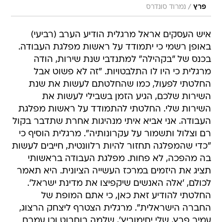
/
פרץ
נמרוד סונדרס
איש העסקים אראל מרגלית הודיע הערב (רביעי)
באופן רשמי כי יתמודד על ראשות מפלגת העבודה.
בכנס של "בקהילה" למתנדבי שנת שירות, הודה
מרגלית כי היו לו התלבטויות. "זה לא פשוט אבל
החלטתי לפעול, כמו שהחלטתם לעשות את שנת
השירות שלכם, הגיע הזמן בשבילי לעשות את
השירות שלי. החלטתי להתמודד על ראשות מפלגת
העבודה. אני אביא איתי מנהיגות אחרת שתדבר בקול
רם וצלול ותשמור על עקרונותיה". מרגלית הוסיף כי
"כדי שהמפלגה תחזור להיות רלוונטית, חייבים לעשות
בה מהפכה, לא פחות. מפלגת העבודה בראשותי
תציג את היזמים במרכז העשייה הציונית. היא תאמר
לכולם, 'אלה האנשים שיקפיצו את מדינת ישראל'.
החלטתי להודיע זאת כאן, כי אתם המופת של
החברה הישראלית". מרגלית הצטרף ליצחק הרצוג,
עמיר פרץ, שלי יחימוביץ', שלמה בוחבוט וכן עמרם