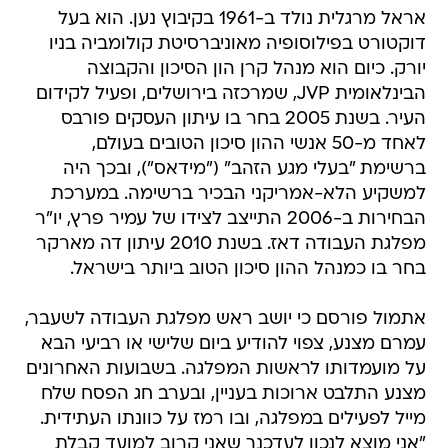
אראל מרגלית נולד ב-1961 בקיבוץ נען. הוא בעל
דוקטורט בפילוסופיה מאוניברסיטת קולומביה בניו
יורק. כיום הוא מנהל קרן הון הסיכון והקבוצה
הבינלאומית JVP, שמרכזה בירושלים, ופעיל לקידום
העיר. בשנת 2005 בחר בו עיתון העסקים פורבס
לאחד מ-50 אנשי ההון סיכון הטובים בעולם,
ברשימת "בעלי מגע הזהב" ("מידאס"), ובכך היה
למשקיע הלא-אמריקני הבכיר ברשימה. במערכת
הבחירות ב-2006 התייצב לצידו של עמיר פרץ, יו"ר
מפלגת העבודה דאז. בשנת 2010 עיתון דה מארקר
בחר בו כמנהל ההון סיכון הטוב ביותר בישראל.
אתמול פורסם כי יושב ראש מפלגת העבודה לשעבר,
עמרם מצנע, צפוי להודיע ביום שלישי או רביעי הבא
על מועמדותו לראשות המפלגה. בשבועות האחרונים
מצנע התלבט ארוכות בעניין, ובערב חג הפסח שלח
מייל לפעילים במפלגה, ובו רמז על כוונתו העתידית.
"אני מוצא לנכון לעדכנך שאני קרוב למועד קבלת