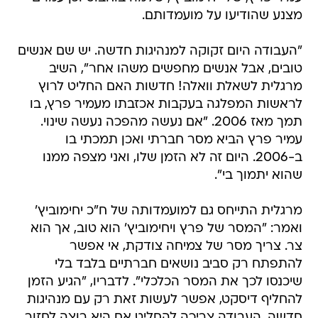
מצנע שהודיעו על מועמדותם.
"העבודה היום זקוקה למנהיגות חדשה. יש שם אנשים
טובים, אבל אנשים מחפשים משהו אחר", השיב
מרגלית לשאלת וואלה! חדשות האם החליט לרוץ
לראשות המפלגה בעקבות אכזבתו מעמיר פרץ, בו
תמך מאז 2006. "אם נעשה מהפכה נעשה שינוי.
עמיר פרץ הביא מסר חברתי ואכן תמכתי בו
ב-2006. היום זה לא הזמן שלו, ואני מצפה ממנו
שהוא יתמוך בי".
מרגלית התייחס גם למועמדותה של ח"כ יחימוביץ'
ואמר: "המסר של פרץ ויחימוביץ' הוא טוב, אך הוא
צר. צריך מסר של צמיחה צודקת, אי אפשר
להתפתח רק סביב נושאים חברתיים בלבד בלי
שיכנסו לכך את המסר הכלכלי". לדבריו, "הגיע הזמן
להחליף דיסקט, אפשר לעשות זאת רק עם מנהיגות
חדשה. העבודה צריכה להחליט אם היא רוצה לחזור