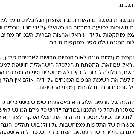
המייל האדום
שכים.
ורת בעשורים האחרונים, ותפוצתן הגלובלית, גרמו למדי
 חשופות לפגיעה במרחב הווירטואלי על ידי מגוון גורמים וג
צמן מותקפות על ידי ישראל וארצות הברית. היבט זה מחייב
ות ההגנה שלה מפני מתקפות סייבר.
הקמת מערכות הגנה לאור הנחיות הרשות לאבטחת מידע, ש
שראל. עם זאת, התפתחות הכלכלה הישראלית חושפת למע
שת, העלולה לגרום לנזקים לא מבוטלים ופגיעה במרקם החי
ת את רשימת הגופים המונחים על ידיה, אולם אין תהליך
של גורמים וחברות להתמגן מפני התקיפות.
ההגנה של גורמים אלה, היא באמצעות שימוש בשני כלים קיי
 במסגרת תהליכי התכנון במדינה יידרש כל מיזם המוגש לאיש
ו?ת קיברנטית". תסקיר זה יהווה את הכלי העיקרי לצורך אית
שרות של התקפות ממוחשבות עליו ולגיבוש תהליכי הגנה 
 גם בתהליך רישוי העסקים המחייב חידוש, כדי לוודא שפעול