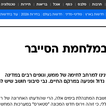
תרבות
סלבס
כסף
אוכל
בריאות
תיירות
טכנולוגיה
חדשות בארץ
פוליטי-מדיני
חדשות בעולם
בחירות 2026
עוד בחדשות
אירועים בארץ
פוליטיקה וממשל
המזרח התיכון
דעות ופרשנויו
חדשות פלילים ומשפט
יחסי חוץ
אירופה
סרי ושלזינגר
חינוך
אמריקה
פרויקטים מיוח
ישראלים בחו"ל
אסיה והפסיפיק
אסור לפספס
 במלחמת הסייבר
בריאות
אפריקה
מדע וסביבה
חברה ורווחה
הנחיות פיקוד 
ארכיון מדורים
זמני כניסת ש
נו למרחב לחימה של ממש, וגופים רבים במדינה
לוח חופשות וח
גדול ופגיעה במרקם החיים. גבי סיבוני חושב שיש לח
לוח שנה
חדשות יהדות
בת המתנהלת בימים אלה, הרי שהודעתו האחרונה של ר
חדשות המשפ
ללי, כי זוהה וירוס חדש המכונה "סטארס" במערכות המחשו