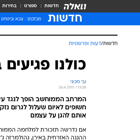
חדשות
ספורט
בחירות
חדשות
מבזקים
צבא וביטחון
חדשות
/
דעות ופרשנויות
כולנו פגיעים
גבי סיבוני
26.4.2011 / 13:38
המרחב הממוחשב הופך לנגד עיני
חשופים לאיום שעלול לגרום נזק 
אותם להגן על עצמם
אם נדרשה תזכורת למלחמה הממוחש
ההגנה האזרחית באירן, גהולמרזה ג'