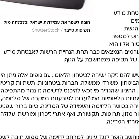
טחת מידע
ים
חובה לשפר את עמידו?ת ישראל וכלכלתה מול
 הגשת
/
תקיפות סייבר
ShutterStock
יחס למספר
ור אליו הוא
גורמים הנמצאים כבר תחת הנחיית הרשות לאבטחת מידע
ק של תקיפה ממוחשבת על הגוף.
יש להם זיקה ישירה לביטחון הלאומי. עם גופים אלה ניתן הי
ביטחון, משרדי ממשלה, חברות ביטחוניות, תשתיות קריטיו
ההיגיון שהגדיר מי זכאי להיכנס לרשימה זו נגזר מהתפיסה
יות הלאומיות המו?עדות לפורענות במקרה של מלחמה,
ירה בכושר הלחימה והעמידה של המדינה. כיום ברור שפגיע
 מזון, תרופות, תקשורת, ואף אתרי זיכרון ומורשת, עלולה
זרחי המדינה.
ב הופך לנגד עינינו למרחב לחימה של ממש, חובה לשפ