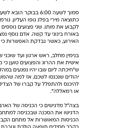
סמוך לשעה 6:00 בבוק
כתוצאה מירי בפלג גופו העליון. גורמ
לקבוע את מותו. שני פצועים נוספים
באורח בינוני עד קשה. אדם נוסף נפ
האירוע, כאשר נבדקת האפשרות כי מד
בנימין מחלב, ראש ארגון ועד שוכני 
אישית את ההרוג והפצועים טוען כ
ש"חיכתה ליום שבו יהיו נפגעים במהל
יהודים שנכנסו לשכם, אז למה שהמ
להיכנס ולהתפלל על קברו של הצדיק,
או רמאללה".
בצה"ל מדגישים כי הכניסה של האר
הדגישו את הסכנה שבכניסה למתחם ל
הכניסות המאושרות אל מתחם הקבר.
בקרב חסידים תופעה הולכת וגוברת 