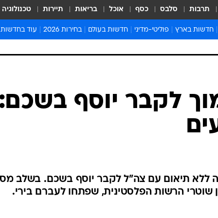
תרבות
סלבס
כסף
אוכל
בריאות
תיירות
טכנולוגיה
חדשות בארץ
פוליטי-מדיני
חדשות בעולם
בחירות 2026
עוד בחדשות
אירועים בארץ
פוליטיקה וממשל
המזרח התיכון
דעות ופרשנויו
חדשות פלילים ומשפט
יחסי חוץ
אירופה
סרי ושלזינגר
חינוך
אמריקה
פרויקטים מיוח
ישראלים בחו"ל
אסיה והפסיפיק
אסור לפספס
וך לקבר יוסף בשכם:
בריאות
אפריקה
מדע וסביבה
חברה ורווחה
הנחיות פיקוד 
ארכיון מדורים
זמני כניסת ש
לוח חופשות וח
 ללא תיאום עם צה"ל לקבר יוסף בשכם. בשלב מסו
לוח שנה
 שוטרי הרשות הפלסטינית, שפתחו לעברם בירי.
חדשות יהדות
חדשות המשפ