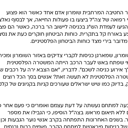
ר הובא לשער החטיבה המרחבית שומרון אדם אחד כאשר הוא פצוע
י רפואה של צה"ל ביצעו בו פעולות החייאה, אך לבסוף נאלצ
 הגיעו לעמדת הש"ג בכניסה ליישוב הר ברכה, כאשר הם פצו
צע באורח קל בתקרית. כוחות הביטחון חוקרים כעת את נסיב
ובר בירי מצד כוחות הביטחון הפלסטיניים.
שומרון, שמארגן כניסות לקברי צדיקים באזור השומרון ומכיר
י מי שפתח באש לעבר הרכב הייתה המשטרה הפלסטינית
ך אירוע כניסה לשכם". לדבריו, "אם הצבא ירה על רכבים ש
שטרה הפלסטינית לא תעשה זאת? אנשים בסך הכל רוצים
 בדיוק כמו שיש ישראלים שעורכים קניות בקניונים של קלק
בעה למתחם נעשתה על דעת עצמם ואומרים כי פעם אחר 
לא תיאום מראש. בצה"ל הוסיפו, כי הגבילו את מספר
 בשנים האחרונות התפתחה בקרב אנשי נוער הגבעות וכן
של כניסות פיראטיות למתחם הקבר. פעמים רבות נכנסים