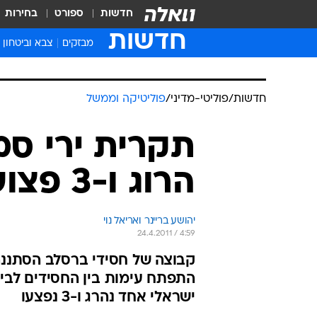
חדשות
ספורט
בחירות
חדשות
מבזקים
צבא וביטחון
חדשות
/
פוליטי-מדיני
/
פוליטיקה וממשל
תקרית ירי סמ
הרוג ו-3 פצועים
יהושע בריינר ואריאל נוי
24.4.2011 / 4:59
קבוצה של חסידי ברסלב הסתננה
התפתח עימות בין החסידים לבין
ישראלי אחד נהרג ו-3 נפצעו