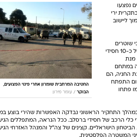
המייל האדום
ם נפצעו
תקרית ירי
ך ליישוב
י שוטרים
פלסטינים פתחו בירי לעבר קבוצה של כ-10 חסידי
 מנת
ה במתחם
 החניה, הם
ום התפתח
החטיבה המרחבית שומרון אחרי פינוי הפצועים,
מו פתחו
/
הבוקר
עומר מירון
י. במהלך התחקיר הראשוני נבדקה האפשרות שהירי בוצע במ
כלי הרכב של חסידי ברסלב. ככל הנראה, המתפללים הגיע
יטחון הישראליים. קצינים של צה"ל והמנהל האזרחי הגיע
ני המשטרה הפלסטינית.