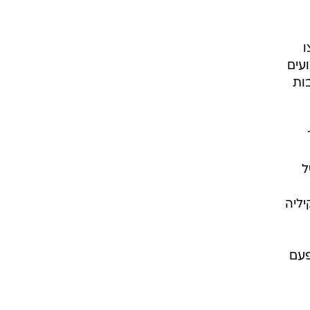
ו
עים
ות
ל
יליה
פעם