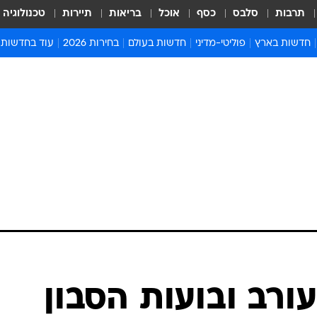
תרבות
סלבס
כסף
אוכל
בריאות
תיירות
טכנולוגיה
חדשות בארץ
פוליטי-מדיני
חדשות בעולם
בחירות 2026
עוד בחדשות
אירועים בארץ
פוליטיקה וממשל
המזרח התיכון
דעות ופרשנויו
חדשות פלילים ומשפט
יחסי חוץ
אירופה
סרי ושלזינגר
חינוך
אמריקה
פרויקטים מיוח
ישראלים בחו"ל
אסיה והפסיפיק
אסור לפספס
בריאות
אפריקה
מדע וסביבה
חברה ורווחה
הנחיות פיקוד 
ארכיון מדורים
זמני כניסת ש
לוח חופשות וח
לוח שנה
חדשות יהדות
ורב ובועות הסבון
חדשות המשפ