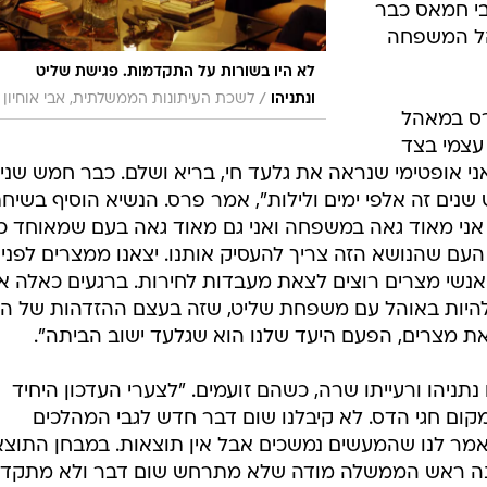
י חמאס כבר
אוהל המשפחה
לא היו בשורות על התקדמות. פגישת שליט
/
ונתניהו
לשכת העיתונות הממשלתית, אבי אוחיון
רס במאהל
עצמי בצד
י אופטימי שנראה את גלעד חי, בריא ושלם. כבר חמש שני
נים זה אלפי ימים ולילות", אמר פרס. הנשיא הוסיף בשיחת
, אני מאוד גאה במשפחה ואני גם מאוד גאה בעם שמאוחד כו
העם שהנושא הזה צריך להעסיק אותנו. יצאנו ממצרים לפני
ת שאנשי מצרים רוצים לצאת מעבדות לחירות. ברגעים כאלה אנ
היות באוהל עם משפחת שליט, שזה בעצם ההזדהות של ה
יאת מצרים, הפעם היעד שלנו הוא שגלעד ישוב הביתה".
ניהו ורעייתו שרה, כשהם זועמים. "לצערי העדכון היחיד
מקום חגי הדס. לא קיבלנו שום דבר חדש לגבי המהלכים
נאמר לנו שהמעשים נמשכים אבל אין תוצאות. במבחן התוצ
ונה ראש הממשלה מודה שלא מתרחש שום דבר ולא מתקד