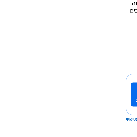
ה.
ים
שימוש