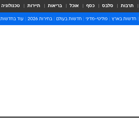
תרבות
סלבס
כסף
אוכל
בריאות
תיירות
טכנולוגיה
חדשות בארץ
פוליטי-מדיני
חדשות בעולם
בחירות 2026
עוד בחדשות
אירועים בארץ
פוליטיקה וממשל
המזרח התיכון
דעות ופרשנויו
חדשות פלילים ומשפט
יחסי חוץ
אירופה
סרי ושלזינגר
חינוך
אמריקה
פרויקטים מיוח
ישראלים בחו"ל
אסיה והפסיפיק
אסור לפספס
בריאות
אפריקה
מדע וסביבה
חברה ורווחה
הנחיות פיקוד 
ארכיון מדורים
זמני כניסת ש
לוח חופשות וח
לוח שנה
חדשות יהדות
חדשות המשפ