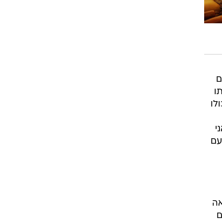
ם
ו
לו
י
עם
אה
ם