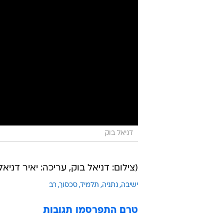
דניאל בוק
(צילום: דניאל בוק, עריכה: יאיר דניאל
ישיבה
נתניה
תלמיד
סכסוך
רב
טרם התפרסמו תגובות