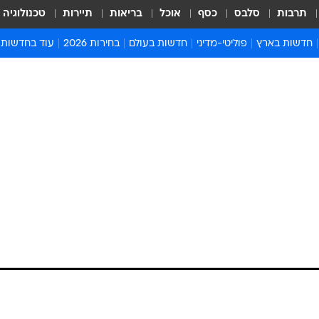
תרבות
סלבס
כסף
אוכל
בריאות
תיירות
טכנולוגיה
חדשות בארץ
פוליטי-מדיני
חדשות בעולם
בחירות 2026
עוד בחדשות
אירועים בארץ
פוליטיקה וממשל
המזרח התיכון
דעות ופרשנויו
חדשות פלילים ומשפט
יחסי חוץ
אירופה
סרי ושלזינגר
חינוך
אמריקה
פרויקטים מיוח
ישראלים בחו"ל
אסיה והפסיפיק
אסור לפספס
בריאות
אפריקה
מדע וסביבה
חברה ורווחה
הנחיות פיקוד 
ארכיון מדורים
זמני כניסת ש
לוח חופשות וח
לוח שנה
חדשות יהדות
חדשות המשפ