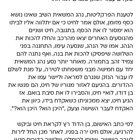
לטענת הפרקליטות, נהג המשאית השיב שאינו נושא
כסף מזומן, אולם אמר לחיט כי אם יתלווה אליו לביתו
הוא ימסור לו את הכסף. בתגובה, חיט ושניים
מהנוסעים האחרים יצאו מהרכב והחלו להכות את
הנהג. אמו של הנהג, שנסעה עימו, התחננה בפני
השלושה שיפסיקו להכות את בנה, ואף נתנה להם
צמיד זהב בתמורה. מאוחר יותר נסע נהג המשאית
יחד עם חמישה מבני משפחתו לטירה, על מנת לשלם
לו עבור הנזק שנגרם למראה וליישר עמו את
ההדורים. בהגיעם לאזור מגוריו של חיט, הם פגשו את
בן דודו, לואיי חיט, והסבירו לו את סיבת בואם. אז
הגיע חיט, יצא ממכוניתו כשאקדח בידו, כיוון את
האקדח לעבר השישה וצעק ,"היכן הוא? היכן הוא?".
לפי כתב האישום, בן הדוד רץ לקראת חיט וביקש
להרגיעו, אולם חיט ירה בפניו. לאחר מכן החל לירות