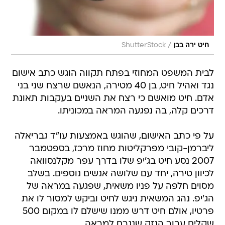
/
חיט ירה בבן
ShutterStock
לבית המשפט המחוזי בפתח תקווה הוגש כתב אישום
נגד ואהיל חיט, בן 40 מטירה, הנאשם שרצח שני בני
אדם. חיט מואשם כי רצח את השניים בעקבות תאונת
דרכים קלה, בה נפגעה המראה במכוניתו.
על פי כתב האישום, שהוגש באמצעות עו"ד גבריאלה
ליברמן-קובי מפרקליטות מחוז מרכז, בספטמבר
2007 נסע חיט בג'יפ שלו בדרך עפר מקלנסוואה
לכיוון טירה, יחד עם שלושה אנשים נוספים. בשלב
מסוים חלפה על פניו משאית, שפגעה במראה של
הג'יפ. נהג המשאית ניגש לחיט וביקש למסור לו את
פרטיו, אולם חיט דרש ממנו שישלם לו במקום 500
שקלים עבור הנזק שנגרם למראה.