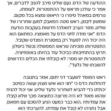
ההודעה של הדס. נעם שליט סירב להגיב לדברים, אך
אמר כי עודכן מראש על ההתפטרות. לעומתו,
גורמים במאהל סיפרו כי הייאוש נמצא בכל מקום.
שמשון ליבמן, ראש מטה המאבק למען שחרורו של
שליט, מסר הערב לוואלה! חדשות בעקבות הודעת
הדס: "אני מודה לחגי הדס על מאמציו. כמתאם הוא
היה יכול היה לפעול רק במסגרת המנדט שקיבל.
התפטרותו מוכיחה שראש הממשלה נכשל כישלון
חרוץ בהתחייבותו כביכול עוד בהיותו באופוזיציה.
להתפטרות יש מסר: לא קיבלתי את הכלים הדרושים
להשבתו של גלעד".
ראש המוסד לשעבר דני יתום, אמר בתגובה
להחלטת הדס כי "חגי הוא איש מצוין ועשה כמיטב
יכולתו כדי להביא לשחרור גלעד שליט. אני יכול להניח
שהוא מאוד לא היה מרוצה כתוצאה מכך שלא קיבלו
את עמדותיו .הוא כבר כמעט הגיע להסכם עם חמאס,
אבל נתניהו לא קיבל את עמדתו. להערכתי הוא