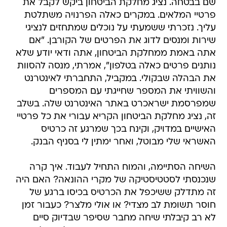
שם בבטחה. נציג מחלקת הביטחון ביקש לקבל את
פרטיי המלאים. במקרים כאלה הפרנויה משתלטת
עליך. נזכרתי ששמעתי על נוכלים שמתחזים לנציגי
שירות ומנסים לדוג את הפרטים של הקורבן. "אם
אתה באמת ממחלקת הביטחון, אתה ודאי יודע שלא
נותנים פרטים כאלה בטלפון", אמרתי, מנסה להסוות
את הבהלה שבקולי. במקביל, התחברתי לאינטרנט
והשוויתי את המספר שחייגתי עם המספרים
שמפרסמת ישראכרט באתר האינטרנט שלה. בשלב
זה, נציג מחלקת הביטחון הקריא עבורי את כל פרטיי
האישיים במדויק, וקינח בכך שמרגע זה כרטיס
האשראי שלי מבוטל, ואחר ימתין לי בסניף הבנק.
השיחה הסתיימה, והמוח התחיל לעבוד. איך קרה
שנכנסתי לסטטיסטיקה של מקרי ההונאה? האם היה
זה מתדלק ששיכפל את הכרטיס בכיסו ברגע של
חוסר תשומת לב מצדי? או אולי מלצר? כעבור זמן
לא רב קיבלתי שיחה מחבר שסיפר שבדיוק סיים