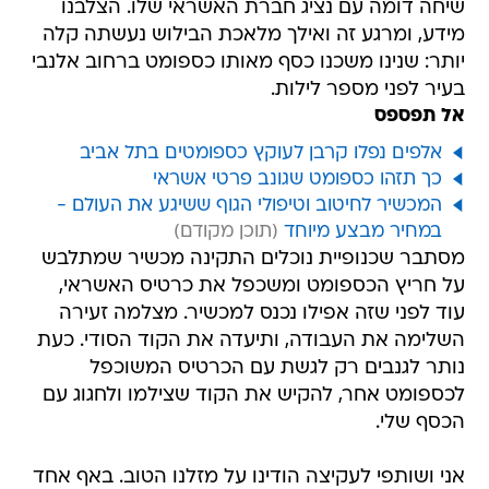
שיחה דומה עם נציג חברת האשראי שלו. הצלבנו
מידע, ומרגע זה ואילך מלאכת הבילוש נעשתה קלה
יותר: שנינו משכנו כסף מאותו כספומט ברחוב אלנבי
בעיר לפני מספר לילות.
אל תפספס
אלפים נפלו קרבן לעוקץ כספומטים בתל אביב
כך תזהו כספומט שגונב פרטי אשראי
המכשיר לחיטוב וטיפולי הגוף ששיגע את העולם -
במחיר מבצע מיוחד
מסתבר שכנופיית נוכלים התקינה מכשיר שמתלבש
על חריץ הכספומט ומשכפל את כרטיס האשראי,
עוד לפני שזה אפילו נכנס למכשיר. מצלמה זעירה
השלימה את העבודה, ותיעדה את הקוד הסודי. כעת
נותר לגנבים רק לגשת עם הכרטיס המשוכפל
לכספומט אחר, להקיש את הקוד שצילמו ולחגוג עם
הכסף שלי.
אני ושותפי לעקיצה הודינו על מזלנו הטוב. באף אחד