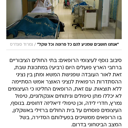
/
"אנחנו חושבים שמגיע להם כל פרוטה וכל שקל"
נמרוד סונדרס
סיבוב נוסף לעיצומי הרופאים: בתי החולים הציבוריים
ברחבי הארץ פועלים היום (רביעי) במתכונת שבת,
זאת לאור העובדה שפגישת המשא ומתן בין נציגי
ההסתדרות הרפואית לנציגי האוצר אמש הסתיימה
ללא תוצאות. עם זאת, הרופאים החליטו כי העיצומים
לא יכללו מתן טיפולים וניתוחים אונקולוגיים, טיפול
נמרץ, חדרי לידה, וכן טיפולי דיאליזה דחופים. בנוסף,
העיצומים פוסחים על בית החולים ברזילי באשקלון,
בו הרופאים ממשיכים בפעילותם הסדירה, בשל
המצב הביטחוני בדרום.
ד"ר יוסי פז, רופא בכיר במחלקה לניתוחי חזה ולב