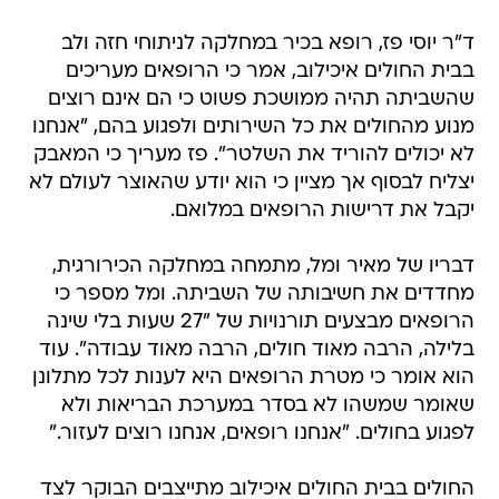
בבית החולים איכילוב, אמר כי הרופאים מעריכים
שהשביתה תהיה ממושכת פשוט כי הם אינם רוצים
מנוע מהחולים את כל השירותים ולפגוע בהם, "אנחנו
לא יכולים להוריד את השלטר". פז מעריך כי המאבק
יצליח לבסוף אך מציין כי הוא יודע שהאוצר לעולם לא
יקבל את דרישות הרופאים במלואם.
דבריו של מאיר ומל, מתמחה במחלקה הכירורגית,
מחדדים את חשיבותה של השביתה. ומל מספר כי
הרופאים מבצעים תורנויות של "27 שעות בלי שינה
בלילה, הרבה מאוד חולים, הרבה מאוד עבודה". עוד
הוא אומר כי מטרת הרופאים היא לענות לכל מתלונן
שאומר שמשהו לא בסדר במערכת הבריאות ולא
לפגוע בחולים. "אנחנו רופאים, אנחנו רוצים לעזור."
החולים בבית החולים איכילוב מתייצבים הבוקר לצד
הרופאים. מבחינתו של מוטי תורג'מן, מאושפז בבית
החולים, צריך לתת לרופאים כל מה שהם דורשים כדי