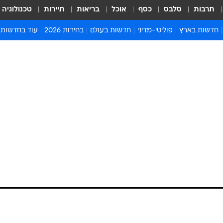
תרבות
סלבס
כסף
אוכל
בריאות
תיירות
טכנולוגיה
חדשות בארץ
פוליטי-מדיני
חדשות בעולם
בחירות 2026
עוד בחדשות
אירועים בארץ
פוליטיקה וממשל
המזרח התיכון
דעות ופרשנויו
חדשות פלילים ומשפט
יחסי חוץ
אירופה
סרי ושלזינגר
חינוך
אמריקה
פרויקטים מיוח
ישראלים בחו"ל
אסיה והפסיפיק
אסור לפספס
בריאות
אפריקה
מדע וסביבה
חברה ורווחה
הנחיות פיקוד 
ארכיון מדורים
זמני כניסת ש
לוח חופשות וח
לוח שנה
חדשות יהדות
חדשות המשפ