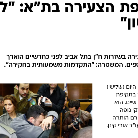
המייל האדום
ת הצעירה בת"א: "ל
ן"
ה בשדרות ח"ן בתל אביב לפני כחדשיים הוארך
ספים. המשטרה: "התקדמות משמעותית בחקירה".
יום (שלישי)
 בתקיפת
יים. הוא
י גופה
טרם הותרה
 אורי קינן.