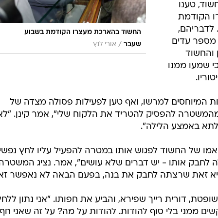
וד, טענו
ו הקודמת
לדבריהם,
החשוד בהארכת מעצרו הקודמת בשבוע
 מספר עדים
/
שעבר
אורי לנץ
והחשוד
י שמעו ממנו
וריו.
ת המיוחסים למרשו, ואף טען לפעילות פסולה מצדה של
שטרה להפסיק להטריד את הלקוח שלי", אמר קינן. "לא
 לתא באמצע הלילה".
מו של החשוד לפגוש אותו במטרה להפעיל עליו לחץ נפשי.
 לחבק אותו - יש דברים שלא עושים", אמר. נציג המשטרה
 "היא זאת שרצתה לחבק את בנה, בפעם הבאה לא נאפשר זא
פטת, דורית רייך שפירא, והביע את חפותו. "אני נתון ללחץ
ם ממני בלי סוף להודות. להודות על מה? על זה שאני חף