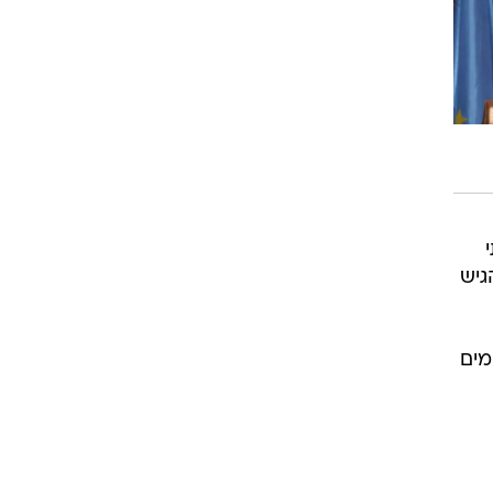
גיש
מים