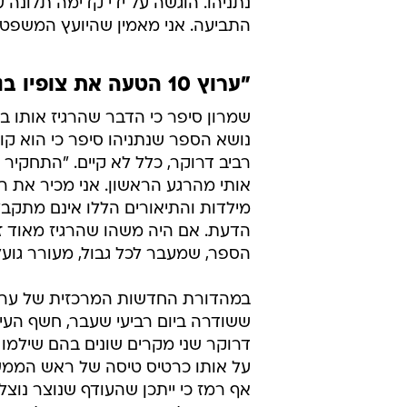
נתניהו. הוגשה על ידי קדימה תלונה ע
התביעה. אני מאמין שהיועץ המשפטי ל
"ערוץ 10 הטעה את צופיו בנוגע לחשבונית שהציג"
שמרון סיפר כי הדבר שהרגיז אותו בי
נושא הספר שנתניהו סיפר כי הוא ק
רביב דרוקר, כלל לא קיים. "התחקיר כ
אותי מהרגע הראשון. אני מכיר את
מילדות והתיאורים הללו אינם מתקבל
הדעת. אם היה משהו שהרגיז מאוד זה 
הספר, שמעבר לכל גבול, מעורר גועל
ששודרה ביום רביעי שעבר, חשף העית
דרוקר שני מקרים שונים בהם שילמו 
על אותו כרטיס טיסה של ראש הממש
אף רמז כי ייתכן שהעודף שנוצר נוצל 