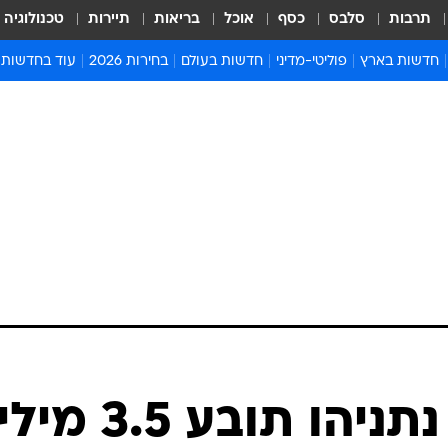
תרבות
סלבס
כסף
אוכל
בריאות
תיירות
טכנולוגיה
חדשות בארץ
פוליטי-מדיני
חדשות בעולם
בחירות 2026
עוד בחדשות
אירועים בארץ
פוליטיקה וממשל
המזרח התיכון
דעות ופרשנויו
חדשות פלילים ומשפט
יחסי חוץ
אירופה
סרי ושלזינגר
חינוך
אמריקה
פרויקטים מיוח
ישראלים בחו"ל
אסיה והפסיפיק
אסור לפספס
בריאות
אפריקה
מדע וסביבה
חברה ורווחה
הנחיות פיקוד 
ארכיון מדורים
זמני כניסת ש
לוח חופשות וח
לוח שנה
חדשות יהדות
"ביבי-טורס": נתניהו תובע .5
חדשות המשפ