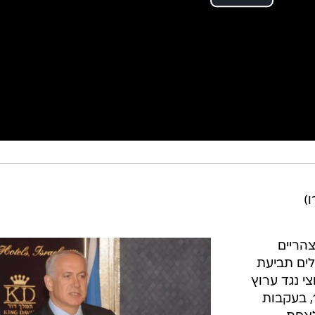
ו)
הריים
לים תביעת
י נגד ערוץ
10, רביב דרוקר, מיקי רוזנטל ונענע10, בעקבות