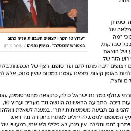
לאחת
וד שמרון
מלאה של
כי "מה
"ערוץ 10 הקרין לצופים חשבונית עליה כתוב
ככל שבדקתי,
/
במפורש 'מבוטלת'". בנימין נתניהו
עומר מירון
 היה אירוע של הוצאת
ירוע הזה של
יו, "התחקירים רצופים דיבה מתחילתם ועד סופם, רצף של הכפשות בלתי
לניות באופן קיצוני. מצאנו עצמנו במקום שאין מנוס, אלא לה
ם וחצי".
ורתי שחלף במדינת ישראל כולה, כתוצאה מהפרסומים, עצו
ולכן ראש הממשלה נאלץ להגיש תביעות דיבה. התביעה הראשונה הוגשה נגד מעריב וערוץ 10,
ן להגיש גם תביעה משמעותית יותר". במענה לשאלת וואלה!
עץ המשפטי לממשלה יחליט לפתוח בחקירה נגד ראש
ון: "חס וחלילה. אין פגם, לא פלילי ולא אתי, במעשיו של