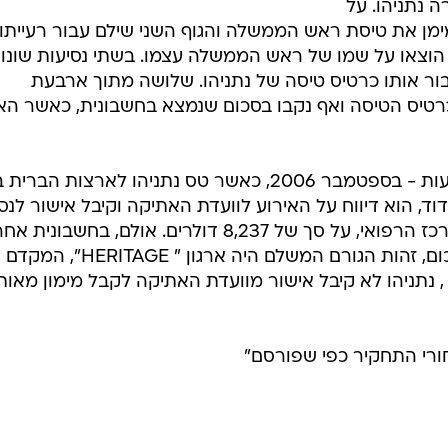
 נתניהו. על
 אחד מהגופים מימן את טיסת ראש הממשלה והגוף השני שילם עבור רעייתו
הוצאו על שמו של ראש הממשלה עצמו. בשתי נסיעות שונו
ור אותו כרטיס טיסה של נתניהו. שלושה מתוך ארבעת
כרטיס הטיסה ואף נקבו בסכום שנמצא בחשבונית, כאשר האר
עוד עלה מהפרסום, כי באחת מהנסיעות - בספטמבר 2006, כאשר טס נתניהו לארצות הב
ד, הוא דיווח על האירוע לוועדת האתיקה וקיבל אישור לנס
ואכן הוצאה חשבונית אחת עבור המרכז הרפואי, על סך של 8,237 דולרים. אולם, בחשבוני
שהוצאה על כרטיס טיסה באותו הסכום, זהות הגורם המשלם היה ארגון " HERITAGE", המקדם
 , נתניהו לא קיבל אישור מוועדת האתיקה לקבל מימון מאות