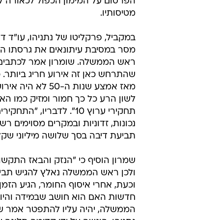
הפרסום על המימון הכפול לכאורה 
מטיסותיו.
במקביל, פרקליטו של נתניהו, עו"ד ד
מסר במסיבת עיתונאים את גרסתו ה
ראש הממשלה. שומרון אמר לכתבים 
שהתרחש כאן זה אירוע חריג ביותר. 
מאז אמצע שנות ה-50 לא
לשון הרע כל כך חמור ומזיק כמו הא
תחקירי ערוץ 10". לדבר
נכונות, זדוניות ובמקרים מסוימים רש
תביעת דיבה בסך שלושה מיליוני שקלי
שמרון הוסיף כי "הנזק והבאז התקש
וכעת, אחרי איסוף החומר, הגיע הזמ
חדשות האם הוא חושב שבמידה והיו
הממשלה, יהיה עליו להתפטר אמר שימר