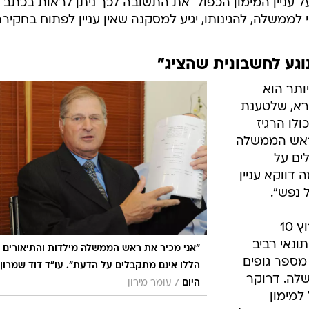
ל עניין המימון הכפול  את התשובה לכך ניתן לראות בכתב
ממשלה, להגינותו, יגיע למסקנה שאין עניין לפתוח בחקירה
ותר הוא
ורא, שלטענת
ולו הרגיז
 ראש הממשלה
ים על
דווקא עניין
 נפש".
במהדורת החדשות המרכזית של ערוץ 10
ונאי רביב
"אני מכיר את ראש הממשלה מילדות והתיאורים
מספר גופים
הללו אינם מתקבלים על הדעת". עו"ד דוד שמרון
לה. דרוקר
/
היום
עומר מירון
למימון