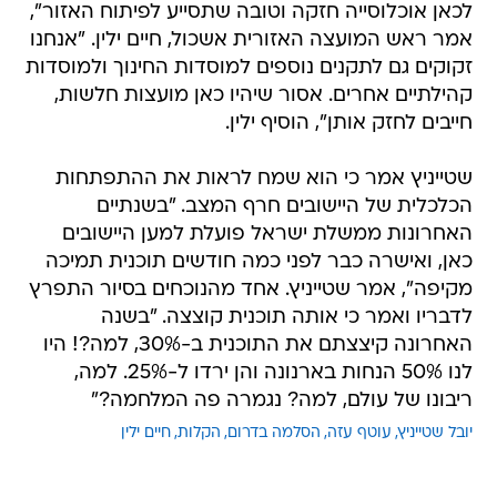
לכאן אוכלוסייה חזקה וטובה שתסייע לפיתוח האזור",
אמר ראש המועצה האזורית אשכול, חיים ילין. "אנחנו
זקוקים גם לתקנים נוספים למוסדות החינוך ולמוסדות
קהילתיים אחרים. אסור שיהיו כאן מועצות חלשות,
חייבים לחזק אותן", הוסיף ילין.
שטייניץ אמר כי הוא שמח לראות את ההתפתחות
הכלכלית של היישובים חרף המצב. "בשנתיים
האחרונות ממשלת ישראל פועלת למען היישובים
כאן, ואישרה כבר לפני כמה חודשים תוכנית תמיכה
מקיפה", אמר שטייניץ. אחד מהנוכחים בסיור התפרץ
לדבריו ואמר כי אותה תוכנית קוצצה. "בשנה
האחרונה קיצצתם את התוכנית ב-30%, למה?! היו
לנו 50% הנחות בארנונה והן ירדו ל-25%. למה,
ריבונו של עולם, למה? נגמרה פה המלחמה?"
יובל שטייניץ
עוטף עזה
הסלמה בדרום
הקלות
חיים ילין