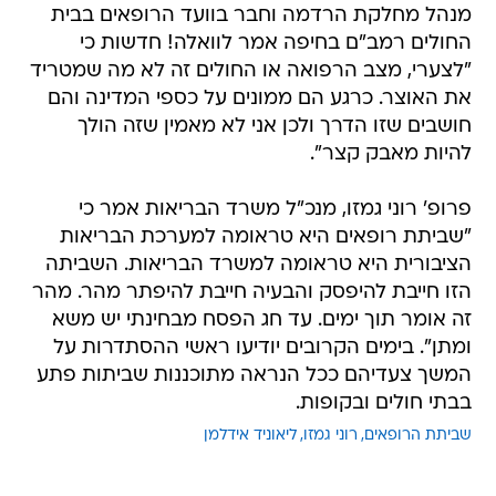
מנהל מחלקת הרדמה וחבר בוועד הרופאים בבית
החולים רמב"ם בחיפה אמר לוואלה! חדשות כי
"לצערי, מצב הרפואה או החולים זה לא מה שמטריד
את האוצר. כרגע הם ממונים על כספי המדינה והם
חושבים שזו הדרך ולכן אני לא מאמין שזה הולך
להיות מאבק קצר".
פרופ' רוני גמזו, מנכ"ל משרד הבריאות אמר כי
"שביתת רופאים היא טראומה למערכת הבריאות
הציבורית היא טראומה למשרד הבריאות. השביתה
הזו חייבת להיפסק והבעיה חייבת להיפתר מהר. מהר
זה אומר תוך ימים. עד חג הפסח מבחינתי יש משא
ומתן". בימים הקרובים יודיעו ראשי ההסתדרות על
המשך צעדיהם ככל הנראה מתוכננות שביתות פתע
בבתי חולים ובקופות.
שביתת הרופאים
רוני גמזו
ליאוניד אידלמן