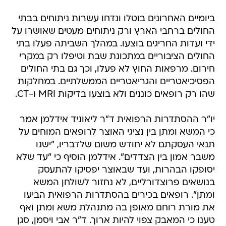
ביומיים האחרונים בוטלו ונדחו עשרות ניתוחים בבתי
החולים ברחבי הארץ ורק ניתוחים מעטים שאושרו על
ידי ועדות החריגים בוצעו. במהלך השביתה פעלו בתי
החולים הציבוריים במתכונת שבת וטיפלו רק במקרי
חירום. מרפאות החוץ לא פעלו, וכך גם בתי החולים
הפסיכיאטריים והגריאטריים הממשלתיים. במחלקות
שהו רק רופאים כוננים ולא בוצעו בדיקות MRI ו-CT.
יו"ר ההסתדרות הרפואית ד"ר ליאוניד אידלמן אמר
כי המשא ומתן בין נציגי האוצר לרופאים המוחים על
תנאי העסקתם לא יחודש משום שלדבריו, "ישנו
משבר אמון בין הצדדים". אידלמן הוסיף כי "עד שלא
יסופקו הבהרות, ועד שבאוצר יפסיקו להתעסק
בנושאים פרוצדורליים, לא נחזור לשולחן המשא
ומתן". רופאים בכירים בהסתדרות הרפואית הביעו
את מורת רוחם מאופן בה מתנהלת משא ומתן ואף
טענו כי המאבק צפוי להיות ארוך. ד"ר אבי ויסמן, סגן