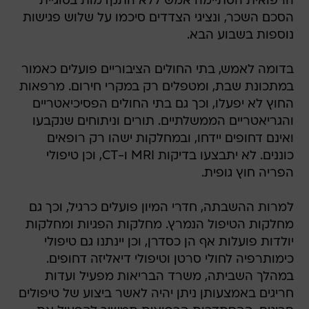
הרפואית הסתיימה אמש ללא התקדמות בסוגיית
הסכם השכר, ונציגי הצדדים סיכמו על שלוש פגישות
נוספות בשבוע הבא.
בדומה לאמש, בתי החולים הציבוריים פועלים כאמור
במתכונת שבת, ומטפלים רק במקרי חירום. מרפאות
החוץ לא יפעלו, וכך גם בתי החולים הפסיכיאטריים
והגריאטריים הממשלתיים. תורים וניתוחים שנקבעו
ואינם דחופים יידחו, ובמחלקות ישהו רק רופאים
כוננים. לא יתבצעו בדיקות MRI ו-CT, וכן טיפולי
הפריה חוץ גופית.
למרות ההשבתה, חדרי המיון פועלים כרגיל, וכך גם
מחלקות הטיפול הנמרץ. מחלקות הפגיות ומחלקות
יולדות פועלות אף הן כסדרן, וכן יינתנו גם טיפולי
כימותרפיה לחולי סרטן וטיפולי דיאליזה דחופים.
במהלך השביתה, משרד הבריאות מפעיל ועדות
חריגים באמצעותן ניתן יהיה לאשר ביצוע של טיפולים