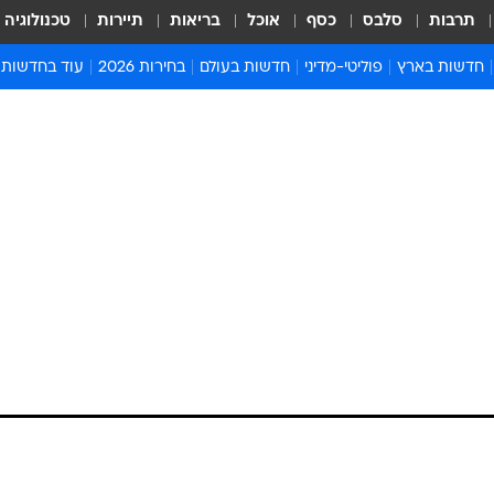
תרבות
סלבס
כסף
אוכל
בריאות
תיירות
טכנולוגיה
חדשות בארץ
פוליטי-מדיני
חדשות בעולם
בחירות 2026
עוד בחדשות
אירועים בארץ
פוליטיקה וממשל
המזרח התיכון
דעות ופרשנויו
חדשות פלילים ומשפט
יחסי חוץ
אירופה
סרי ושלזינגר
חינוך
אמריקה
פרויקטים מיוח
ישראלים בחו"ל
אסיה והפסיפיק
אסור לפספס
בריאות
אפריקה
מדע וסביבה
חברה ורווחה
הנחיות פיקוד 
ארכיון מדורים
זמני כניסת ש
לוח חופשות וח
לוח שנה
חדשות יהדות
חדשות המשפ