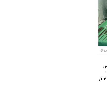
Shu
 בחיפה
רד,