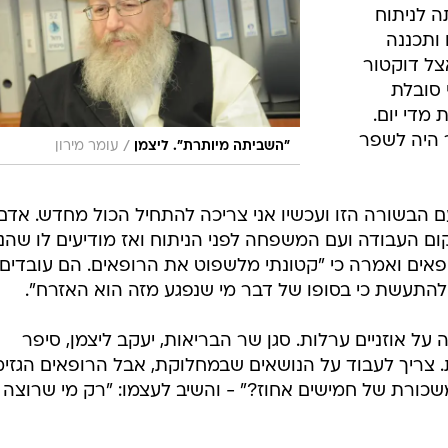
וד, בת 65, ציפתה לניתוח
ותכננה
צל דוקטור
י סובלת
מדי יום.
 היה לשפר
/
"השביתה מיותרת". ליצמן
עומר מירון
ם הבשורה הזו ועכשיו אני צריכה להתחיל הכול מחדש. אדם
קום העבודה ועם המשפחה לפני הניתוח ואז מודיעים לו שהנ
אים ואמרה כי "קטונתי מלשפוט את הרופאים. הם עובדים
להתעשת כי בסופו של דבר מי שנפגע מזה הוא האזרח".
ל אוזניים ערלות. סגן שר הבריאות, יעקב ליצמן, סיפר
 צריך לעבוד על הנושאים שבמחלוקת, אבל הרופאים הגזימו
כורת של חמישים אחוז?" - והשיב לעצמו: "רק מי שרוצה