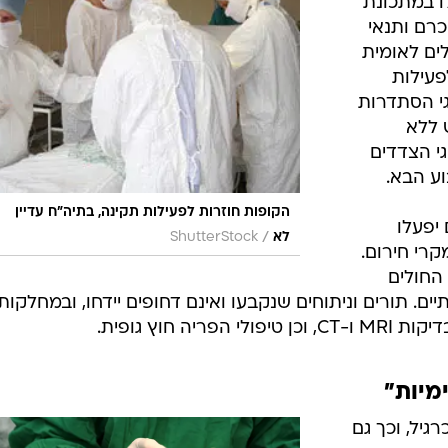
ו במתכונת
רם ותנאי
ים לאומית
פעילות
גי הסתדרות
 ללא
י הצדדים
ע הבא.
הקופות חוזרות לפעילות תקינה, בתיה"ח עדיין
יפעלו
/
לא
ShutterStock
רי חירום.
החולים
ם. תורים וניתוחים שנקבעו ואינם דחופים יידחו, ובמחלקות
ה חוץ גופית.
ימיות"
גיל, וכך גם