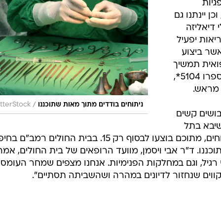
גיות
כן יינתנו גם
 דיאליזה
אות יפעיל
אשר ביצוע
ואית תמשיך
להפעיל את מוקד פניות הציבור, שמספרו 5104*,
 מראש.
/
ניתוחים בודדים מתוך מאות שתוכננו
tterStock
ושים קשים
שיבא בתל
השומר, תוכננו להתקיים מאתיים ניתוחים, מתוכם בוצעו לבסוף רק 15. בבית החולים רמב"ם
ו רק שישה ניתוחים מתוך 50 שתוכננו. ד"ר אבי ויסמן, מוועד הרופאים של בית החולים, אמר
רגיל, וגם במחלקות הפנימיות. אנחנו מצפים שמחר העומס י
קווים שנחזור לדיונים במהרה ושהשביתה תסתיים".