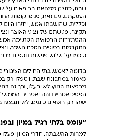
החולים הציבוריים ברחבי הארץ יפעל
שבת, כחלק ממחאת הרופאים על שכ
העסקתם. עם זאת, סניפי קופות החול
וכללית, שהושבתו אמש, יחזרו היום ל
תקינה. פגישתם של נציגי האוצר ונצי
ההסתדרות הרפואית הסתיימה אמש
התקדמות בסוגיית הסכם השכר, ונציג
סיכמו על שלוש פגישות נוספות בשבו
בדומה לאמש, בתי החולים הציבוריים 
כאמור במתכונת שבת, ויטפלו רק במק
מרפאות החוץ לא יפעלו, וכך גם בתי 
הפסיכיאטריים והגריאטריים הממשלתיי
ישהו רק רופאים כוננים. לא יתבצעו בדיקות MRI ו-CT, וכן טיפולי הפרי
"עומס בלתי רגיל במיון ובפנ
למרות ההשבתה, חדרי המיון יפעלו כר