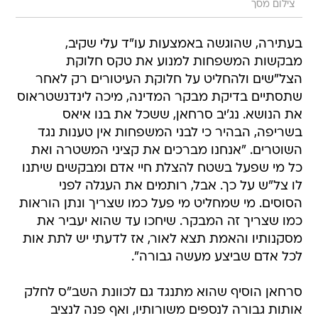
צילום מסך
בעתירה, שהוגשה באמצעות עו"ד עלי שקיב,
מבקשות המשפחות למנוע את טקס חלוקת
הצל"שים ולהחליט על חלוקת העיטורים רק לאחר
שתסתיים בדיקת מבקר המדינה, מיכה לינדנשטראוס
את הנושא. נג'יב סרחאן, ששכל את בנו איאס
בשריפה, הבהיר כי לבני המשפחות אין טענות נגד
השוטרים. "אנחנו מברכים את קציני המשטרה ואת
כל מי שפעל בשטח להצלת חיי אדם ומבקשים שיתנו
לו צל"ש על כך. אבל, רותמים את העגלה לפני
הסוסים. מי שמחליט מי פעל כמו שצריך ונתן הוראות
כמו שצריך זה המבקר. שיחכו עד שהוא יעביר את
מסקנותיו והאמת תצא לאור, אז לדעתי יש לתת אות
לכל אדם שביצע מעשה גבורה".
סרחאן הוסיף שהוא מתנגד גם לכוונת השב"ס לחלק
אותות גבורה לנספים משורותיו, ואף פנה לנציב