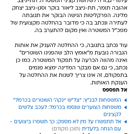
עיתורי גבורה לשלושת קציני המשטרה: תת-ניצב
אהובה תומר, תת-ניצב ליאור בוקר וסגן-ניצב יצחק
מלינה. הפרקליטות הגישה הבוקר את תגובתה
לעתירה ונכתב בה כי מדובר בהחלטה מקצועית של
מפכ"ל המשטרה ואין מקום להתערב בה.
עוד נכתב בתגובה, כי ההחלטה להעניק את אותות
הגבורה נובעת מ"אומץ הלב שהפגינו השוטרים"
ואינה מהווה הכרעה על תפקוד המשטרה. כמו כן
נכתב, כי גם אם מבקר המדינה ימצא פגמים
בתפקודם, זה אינו צריך לשנות את ההחלטה על
הענקת האותות.
אל תפספס
המשפחות לבג"ץ: "צל"ש 'ינקה' השוטרים בכרמל"
משפחות הצוערים שנספו בכרמל: לעכב צלשים
לקצינים
אל תתפשרו על מין לא מספק: כך תשפרו ביצועים -
עם הנחה בלעדית