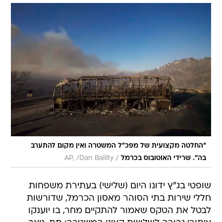
"החלטה מקצועית של מפכ"ל המשטרה ואין מקום להתערב
/
בה". שרידי האוטובוס בכרמל
AP, /Dan Balilty
שופטי בג"ץ ידונו היום (שלישי) בעתירת משפחות
חללי שירות בתי הסוהר מאסון הכרמל, שדורשות
לבטל את הטקס שאמור להתקיים מחר, בו יוענקו