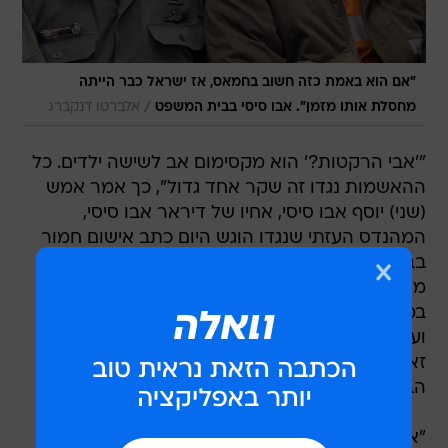
"אם הוא באמת כזה חשוב בחמאס, אז ישראל כבר הייתה
/
מחסלת אותו מזמן". אבו סיסי בבית המשפט
אלברטו דנקברג
"'אבי הרקטות?' הוא מקסימום אב לשישה ילדים. כל
ההאשמות נגדו זה שקר אחד גדול", כך אמר אמש
(שני) יוסף אבו סיסי, אחיו של דיראר אבו סיסי,
המהנדס העזתי שנגדו הוגש היום כתב אישום חמור
בבית המשפט המחוזי בבאר שבע. לאבו סיסי
מיוחסות שורת עבירות חמורות, כשבין היתר
במערכת הביטחון מייחסים לו מעורבות רחבה
ועמוקה במערך הרקטות של חמאס. אחיו, לעומת
זאת, מכחיש את הטענות מכל וכל וטוען כי שירותי
הביטחון בישראל מענים אותו כדי שיודה בהאשמות.
"אם הוא באמת כזה חשוב בחמאס, אז ישראל כבר