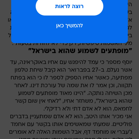
הייתה מחסלת אותו מזמן", אומר יוסף אבו סיסי
בשיחה מהולנד עם וואלה! חדשות, "הם חשבו שהוא
אדם חשוב, אבל אז גילו שאין לו שום קשר לחמאס או
לגלעד שליט, אז הם לא רוצים לאכזב את התקשורת
בישראל ולומר שהם פשוט מתנצלים. פשוט מצאו כל
מיני האשמות טיפשיות, רק כדי לא להודות בטעות".
"מופתעים לשמוע שהוא בישראל"
יוסף מספר כי עמד להיפגש עם אחיו באוקראינה, עד
אשר נעלם. ב-27 בפברואר הוא קיבל שיחת טלפון
מפתיעה, כאשר אחיו הספיק לספר לו כי הוא בפתח
תקווה, וכן אמר לו את שמה של עורכת דינו. לאחר
מכן השיחה נותקה. "היינו מאוד מופתעים לשמוע
שהוא בישראל", משחזר אחיו, "לאחי אין שום קשר
לחמאס, הוא לא אדם דתי ולא רדיקלי.
אני מכיר אותו היטב, הוא לא אדם שמתעניין בדברים
פוליטיים. שמעתי שמאשימים אותו בקשר עם אחמד
ג'עברי או מוחמד דף, אבל השמות האלה לא אומרים