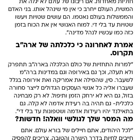
חוליות מאחדות. אם ריבונו של עולם לא יגלה את
המשיח, העולם ייחרב כי אין מי שינהל אותו. בני האדם
והממשלות בעולם נאטמו. הם עושים שטויות ויעשו
שטויות עד בלי די. למוח האנושי אין את הכוח בזמן
כזה כמו עכשיו לנהל מדינה".
אמרת לאחרונה כי כלכלתה של ארה"ב
תקרוס.
"למרות התחזיות של כולם הכלכלה בארה"ב תתפרק
ולא תעלה, וכך גם באירופה וגם במדינות ברה"מ
לשעבר. סין, שהפילה את אמריקה ואת אירופה בגלל
שעברו אליה כל אנשי העסקים הגדולים לייצר סחורה
בזול, גם היא לא ירחק הזמן ותיפול. לא רק מבחינה
כלכלית- גם תהיה בה רעידת אדמה לא קלה. גם
בתאילנד יהיו רעידות אדמה ושטפונות עד בלי די".
מה המסר שלך לגולשי וואלה! חדשות?
"לכל היהודים, אתם חיילים של בורא עולם. אתם
חייבים לחיות בדרך הישרה והטובה. צריכים להפסיק