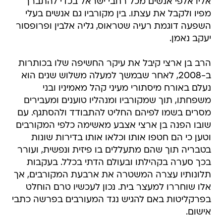
אליו אלפי אנשים מכל רחבי ישראל בכדי להתברך
מפיו ולקבל את עצתו. בין מקורביו גם אנשים בעלי
השפעה דוגמת רעיה שטראוס, גליה אלבין ופרופסור
יעקב נאמן.
הרב בן ארצי קיבל את עיקר החשיפה שלו בכותרות
ב-2008, לאחר שבמשך למעלה משלוש שנים הוא
נעלם באורח מיסתורי מעיני קהל מאמיניו ובני
משפחתו, תוך שמקורביו ומנהליו טוענים ומעבירים
מסרים בשמו לפיהם החליט להתבודד ולהסתגף. עם
שובו הפנה בן ארצי אצבע מאשימה כלפי המקורבים
וטען כי הם חטפו אותו וכלאו אותו בדירות שונות
בטבריה תוך שהם מתעללים בו פיזית ונפשית, ועורר
בכך סערה בקהילתו ובעולם הדתי בכלל. בעקבות
תלונותיו עצרה המשטרה את ארבעת המקורבים, אך
אלו שוחררו למעצר בית. נכון לעכשיו טרם הוחלט
בפרקליטות באם להגיש נגד המעורבים בפרשה כתבי
אישום.