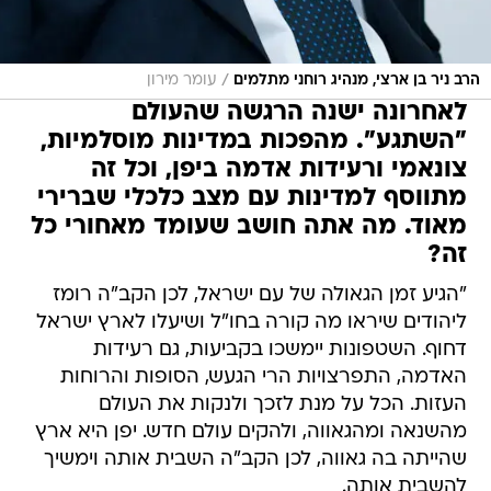
/
הרב ניר בן ארצי, מנהיג רוחני מתלמים
עומר מירון
לאחרונה ישנה הרגשה שהעולם
"השתגע". מהפכות במדינות מוסלמיות,
צונאמי ורעידות אדמה ביפן, וכל זה
מתווסף למדינות עם מצב כלכלי שברירי
מאוד. מה אתה חושב שעומד מאחורי כל
זה?
"הגיע זמן הגאולה של עם ישראל, לכן הקב"ה רומז
ליהודים שיראו מה קורה בחו"ל ושיעלו לארץ ישראל
דחוף. השטפונות יימשכו בקביעות, גם רעידות
האדמה, התפרצויות הרי הגעש, הסופות והרוחות
העזות. הכל על מנת לזכך ולנקות את העולם
מהשנאה ומהגאווה, ולהקים עולם חדש. יפן היא ארץ
שהייתה בה גאווה, לכן הקב"ה השבית אותה וימשיך
להשבית אותה.