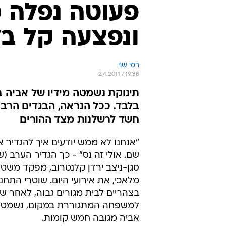
"אנחנו לא ממש יודעים איך להגדיר
שם. אולי זה נס" - כך הגדיר הערב (
סגן-ניצב ירדן קלנטרוב, מפקד משט
מלאכי, את אירועי היום. שוטרי התחנ
בצהריים לבית מגורים גבוה, לאחר ש
למשפחה המתגוררת במקום, נשמטה 
אביה מגובה חמש קומות.
"האירוע טרם נחקר עד תומו", סיפר 
קלנטרוב. "ממה שהצלחנו להבין, הא
הילדה בידיו. כשהוא יצא עמה מהדיר
החלה להשתולל, נשמטה מידיו - ונפ
מטרים אל רצפת הבניין.
צוות של מגן דוד אדום הוזעק מיד כד
כשהיא סובלת בעיקר ממכות שספגה ב
הבגדים הרבים שבהם היא הייתה עטו