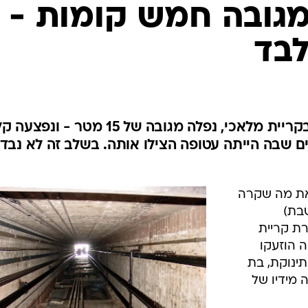
המייל האדום
 את מה שקרה
שבת)
רת קריית
ה הוזעקו
תינוקת, בת
מידיו של
סנ"צ
ב נשא את
ה, הילדה
הפעוטה נפלה מגובה 15 מטר - ונפצעה באורח ק
לה למטה".
/
בלבד. אילוסטרציה
ShutterStock
התינוקת, בת שנתיים, נפלה מגובה של כ-15
י לטפל בתינוקת, ופינה אותה לבית החולים שיבא בתל השומ
דרכה אל קרקעית הבניין ומפצע קל מעל עינה. ככל הנרא
פה, מנעו פגיעה קשה יותר בגופה. במשטרה אומרים כי לא