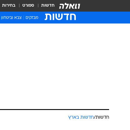
חדשות
ספורט
בחירות
חדשות
מבזקים
צבא וביטחון
חדשות
/
חדשות בארץ
פעוטה נפלה 
ונפצעה קל ב
רמי שני
2.4.2011 / 19:38
בלבד. ככל הנראה, הבגדים הרבי
חשד לרשלנות מצד ההורים