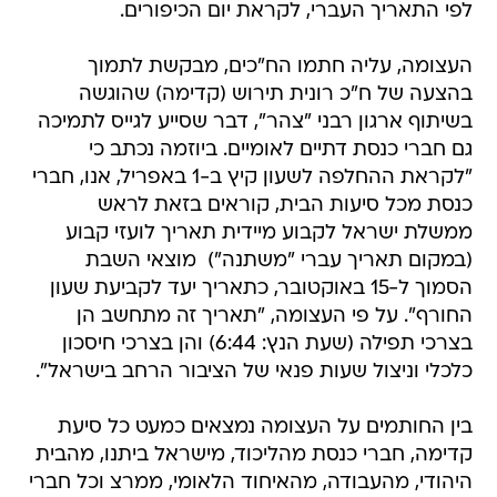
לפי התאריך העברי, לקראת יום הכיפורים.
העצומה, עליה חתמו הח"כים, מבקשת לתמוך
בהצעה של ח"כ רונית תירוש (קדימה) שהוגשה
בשיתוף ארגון רבני "צהר", דבר שסייע לגייס לתמיכה
גם חברי כנסת דתיים לאומיים. ביוזמה נכתב כי
"לקראת ההחלפה לשעון קיץ ב-1 באפריל, אנו, חברי
כנסת מכל סיעות הבית, קוראים בזאת לראש
ממשלת ישראל לקבוע מיידית תאריך לועזי קבוע
(במקום תאריך עברי "משתנה")  מוצאי השבת
הסמוך ל-15 באוקטובר, כתאריך יעד לקביעת שעון
החורף". על פי העצומה, "תאריך זה מתחשב הן
בצרכי תפילה (שעת הנץ: 6:44) והן בצרכי חיסכון
כלכלי וניצול שעות פנאי של הציבור הרחב בישראל".
בין החותמים על העצומה נמצאים כמעט כל סיעת
קדימה, חברי כנסת מהליכוד, מישראל ביתנו, מהבית
היהודי, מהעבודה, מהאיחוד הלאומי, ממרצ וכל חברי