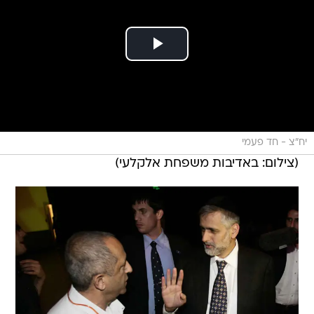
יח"צ - חד פעמי
(צילום: באדיבות משפחת אלקלעי)