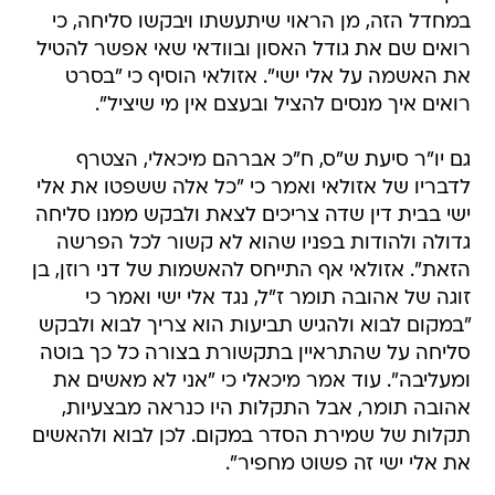
במחדל הזה, מן הראוי שיתעשתו ויבקשו סליחה, כי
רואים שם את גודל האסון ובוודאי שאי אפשר להטיל
את האשמה על אלי ישי". אזולאי הוסיף כי "בסרט
רואים איך מנסים להציל ובעצם אין מי שיציל".
גם יו"ר סיעת ש"ס, ח"כ אברהם מיכאלי, הצטרף
לדבריו של אזולאי ואמר כי "כל אלה ששפטו את אלי
ישי בבית דין שדה צריכים לצאת ולבקש ממנו סליחה
גדולה ולהודות בפניו שהוא לא קשור לכל הפרשה
הזאת". אזולאי אף התייחס להאשמות של דני רוזן, בן
זוגה של אהובה תומר ז"ל, נגד אלי ישי ואמר כי
"במקום לבוא ולהגיש תביעות הוא צריך לבוא ולבקש
סליחה על שהתראיין בתקשורת בצורה כל כך בוטה
ומעליבה". עוד אמר מיכאלי כי "אני לא מאשים את
אהובה תומר, אבל התקלות היו כנראה מבצעיות,
תקלות של שמירת הסדר במקום. לכן לבוא ולהאשים
את אלי ישי זה פשוט מחפיר".