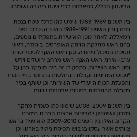
הביטחון הכללי, כמאבטח רכזי שטח ביהודה ושומרון.
בין השנים 1983-1989 שימש כהן כרכז שטח בנפת
בנימין ובין השנים 1989-1991 הוא כיהן כרכז נפת
רמאללה. לאחר מכן הוא שירת בתפקידים נוספים,
בהם ראש מחלקת הדסק האופרטיבי ביהודה, ראש
חטיבת הסיכול ביהודה, סגן ראש האגף לסיכול טרור
ערבי-אירני, ראש האגף, ראש מרחב ירושלים ויו"ש
וסגן ראש השירות. בתפקידו זה היה מופקד כהן על
"גיבוש המדיניות וקבלת ההחלטות בתחומי בניין הכוח
והפעלת הכוח הייעודי של השירות" וכן שותף בכיר
בקבלת ההחלטות בסוגיות ארגוניות שונות.
בין השנים 2008-2009 שימש כהן כעמית מחקר
במכון וושינגטון למדיניות ארצות הברית במזרח
הקרוב ואילו בין השנים 2009-2010 הוא עמד בראש
צוותים אשר עסקו בגיבוש תפיסת ניהול בארגון וכן
בנושאים טכנולוגיים לעשור הקרוב. כהן הוא בעל