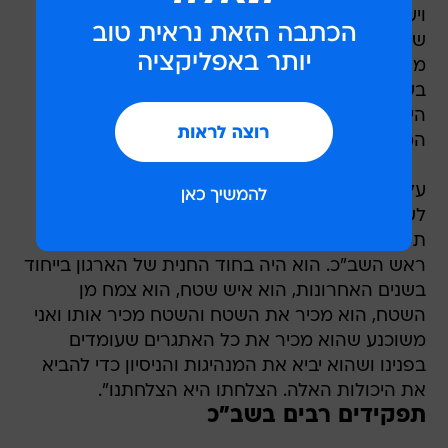
ויעיל של ראש השב"כ היוצא יובל דיסקין, התרומה
שלו חשובה וחלקה עלומה, אבל התודה גלויה. ואני
מודה לו בשם כל אזרחי ישראל. עסקתי לא מעט
בשאלה שעמדה לפניי, מי יחליף את ראש השב"כ
היוצא. האנשים הם מצוינים, הבחירה הייתה בין
המצוינים שמצוינים".
על ראש השב"כ הבא אמר נתניהו כי "יורם הצטרף
לשב"כ לפני 30 שנה. הוא עשה מגוון רחב של
תפקידי פיקוד ומטה וכיהן במשך שלוש שנים כסגן
ראש השב"כ. הוא היה בחוד החנית של הארגון בייחוד
בשנים האחרונות, הוא איש שטח, הוא צמח מן
השטח, הוא מכיר את השטח והשטח מכיר אותו ואני
משוכנע שהוא מכיר את כל האתגרים שעומדים
בפנינו ושהוא יביא את המנהיגות והניסיון כדי להביא
את היכולות האלה. הצלחתו היא הצלחתנו".
תפקידים רבים בשב"כ