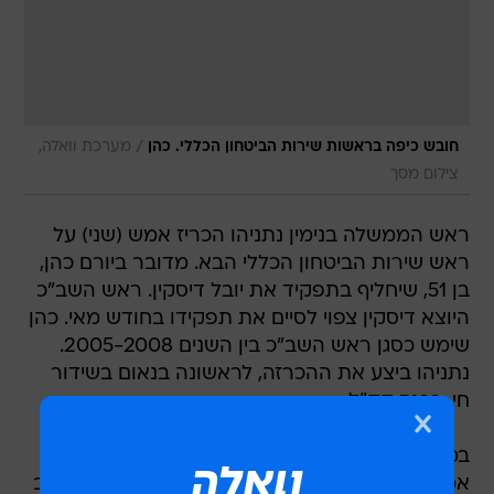
/
חובש כיפה בראשות שירות הביטחון הכללי. כהן
מערכת וואלה,
צילום מסך
ראש הממשלה בנימין נתניהו הכריז אמש (שני) על
ראש שירות הביטחון הכללי הבא. מדובר ביורם כהן,
בן 51, שיחליף בתפקיד את יובל דיסקין. ראש השב"כ
היוצא דיסקין צפוי לסיים את תפקידו בחודש מאי. כהן
שימש כסגן ראש השב"כ בין השנים 2005-2008.
נתניהו ביצע את ההכרזה, לראשונה בנאום בשידור
חי, בכנס קק"ל.
במהלך ההכרזה על זהותו של ראש השב"כ הבא,
אמר נתניהו כי "בשנים האחרונות זכינו לשירות חשוב