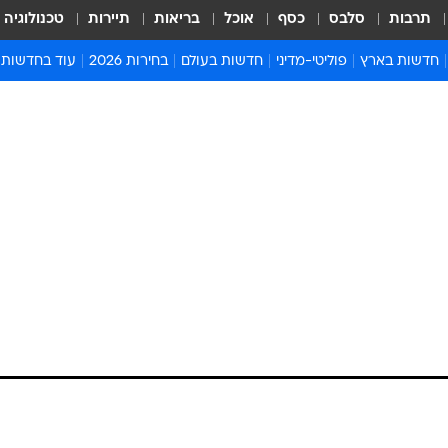
תרבות
סלבס
כסף
אוכל
בריאות
תיירות
טכנולוגיה
חדשות בארץ
פוליטי-מדיני
חדשות בעולם
בחירות 2026
עוד בחדשות
אירועים בארץ
פוליטיקה וממשל
המזרח התיכון
דעות ופרשנויו
חדשות פלילים ומשפט
יחסי חוץ
אירופה
סרי ושלזינגר
חינוך
אמריקה
פרויקטים מיוח
ישראלים בחו"ל
אסיה והפסיפיק
אסור לפספס
בריאות
אפריקה
מדע וסביבה
חברה ורווחה
הנחיות פיקוד 
ארכיון מדורים
זמני כניסת ש
לוח חופשות וח
לוח שנה
חדשות יהדות
חדשות המשפ