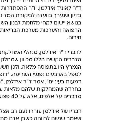
ואינם מגיעים לבתי החולים" - כך גילה 
ד"ר לאוניד אידלמן, יו"ר ההסתדרות 
בדיון שנערך בוועדה לביקורת המדינ
בנושא יישום לקחי מלחמת לבנון השנ
הרפואה והיערכות מערכת הבריאות 
חירום.
לדברי ד"ר אידלמן, מנהלי המחלקות
הדברים הקשים הללו מכיוון שמחלקו
הנמרץ היו בתפוסה מלאה, ולכן חששו
לטפל בארבעים נפגעי השריפה. "רופא
דמעות בעיניים", אמר ד"ר אידלמן, "ה
בחרדה שהמחלקות שלהם מלאות עד א
מדברים על אלפים, אלא על 40 פצועים שרופים בשטח, ולמדינת ישראל אין יכולת לטפל בהם".
דבריו של אידלמן עוררו זעם רב אצל 
שאמר שנשם לרווחה כשבן אדם מת - צ