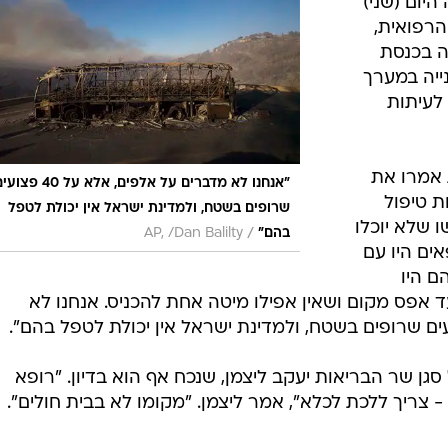
היום (שני)
הרפואית,
ה בכנסת
ייה במערך
לעיתות
 אמרו את
"אנחנו לא מדברים על אלפים, אלא על 40 פ
ת טיפול
שרופים בשטח, ולמדינת ישראל אין יכולת לטפל
 שלא יוכלו
/
בהם"
AP, /Dan Balilty
ים היו עם
ם היו
פס מקום ושאין אפילו מיטה אחת להכניס. אנחנו לא
סגן שר הבריאות יעקב ליצמן, שנכח אף הוא בדיון. "רופא
ריך ללכת לכלא", אמר ליצמן. "מקומו לא בבית חולים".