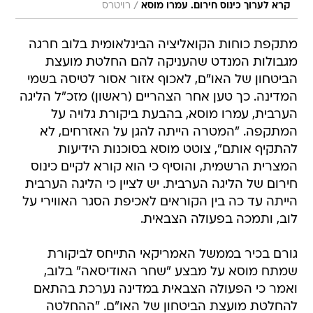
/
קרא לערוך כינוס חירום. עמרו מוסא
רויטרס
מתקפת כוחות הקואליציה הבינלאומית בלוב חרגה
מגבולות המנדט שהעניקה להם החלטת מועצת
הביטחון של האו"ם, לאכוף אזור אסור לטיסה בשמי
המדינה. כך טען אחר הצהריים (ראשון) מזכ"ל הליגה
הערבית, עמרו מוסא, בהבעת ביקורת גלויה על
המתקפה. "המטרה הייתה להגן על האזרחים, לא
להתקיף אותם", צוטט מוסא בסוכנות הידיעות
המצרית הרשמית, והוסיף כי הוא קורא לקיים כינוס
חירום של הליגה הערבית. יש לציין כי הליגה הערבית
הייתה עד כה בין הקוראים לאכיפת הסגר האווירי על
לוב, ותמכה בפעולה הצבאית.
גורם בכיר בממשל האמריקאי התייחס לביקורת
שמתח מוסא על מבצע "שחר האודיסאה" בלוב,
ואמר כי הפעולה הצבאית במדינה נערכת בהתאם
להחלטת מועצת הביטחון של האו"ם. "ההחלטה