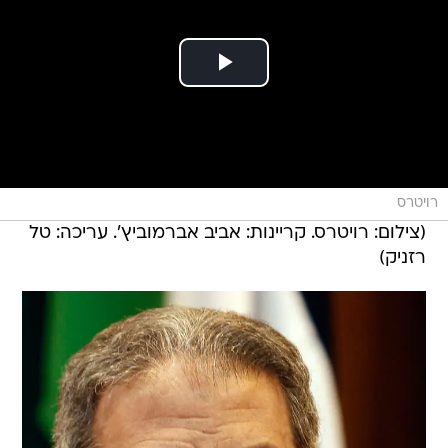
רויטרס
(צילום: רויטרס. קריינות: אביב אברמוביץ'. עריכה: טל
רזניק)