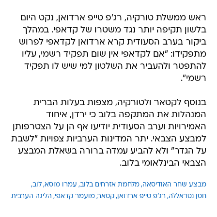
ראש ממשלת טורקיה, רג'פ טייפ ארדואן, נקט היום
בלשון תקיפה יותר נגד משטרו של קדאפי. במהלך
ביקור בערב הסעודית קרא ארדואן לקדאפי לפרוש
מתפקידו: "אם לקדאפי אין שום תפקיד רשמי, עליו
להתפטר ולהעביר את השלטון למי שיש לו תפקיד
רשמי".
בנוסף לקטאר ולטורקיה, מצפות בעלות הברית
המנהלות את המתקפה בלוב כי ירדן, איחוד
האמירויות וערב הסעודית יודיעו אף הן על הצטרפותן
למבצע הצבאי. יתר המדינות הערביות צפויות "לשבת
על הגדר" ולא להביע עמדה ברורה בשאלת המבצע
הצבאי הבינלאומי בלוב.
מבצע שחר האודיסאה
מלחמת אזרחים בלוב
עמרו מוסא
לוב
חסן נסראללה
רג'פ טייפ ארדואן
קטאר
מועמר קדאפי
הליגה הערבית