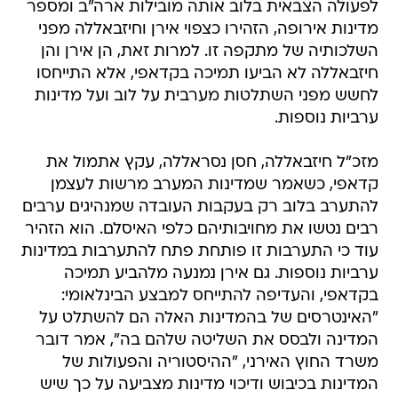
לפעולה הצבאית בלוב אותה מובילות ארה"ב ומספר
מדינות אירופה, הזהירו כצפוי אירן וחיזבאללה מפני
השלכותיה של מתקפה זו. למרות זאת, הן אירן והן
חיזבאללה לא הביעו תמיכה בקדאפי, אלא התייחסו
לחשש מפני השתלטות מערבית על לוב ועל מדינות
ערביות נוספות.
מזכ"ל חיזבאללה, חסן נסראללה, עקץ אתמול את
קדאפי, כשאמר שמדינות המערב מרשות לעצמן
להתערב בלוב רק בעקבות העובדה שמנהיגים ערבים
רבים נטשו את מחויבותיהם כלפי האיסלם. הוא הזהיר
עוד כי התערבות זו פותחת פתח להתערבות במדינות
ערביות נוספות. גם אירן נמנעה מלהביע תמיכה
בקדאפי, והעדיפה להתייחס למבצע הבינלאומי:
"האינטרסים של בהמדינות האלה הם להשתלט על
המדינה ולבסס את השליטה שלהם בה", אמר דובר
משרד החוץ האירני, "ההיסטוריה והפעולות של
המדינות בכיבוש ודיכוי מדינות מצביעה על כך שיש