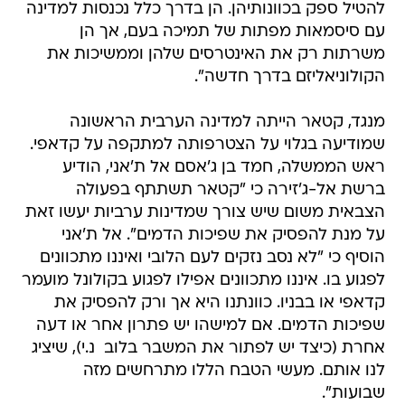
להטיל ספק בכוונותיהן. הן בדרך כלל נכנסות למדינה
עם סיסמאות מפתות של תמיכה בעם, אך הן
משרתות רק את האינטרסים שלהן וממשיכות את
הקולוניאליזם בדרך חדשה".
מנגד, קטאר הייתה למדינה הערבית הראשונה
שמודיעה בגלוי על הצטרפותה למתקפה על קדאפי.
ראש הממשלה, חמד בן ג'אסם אל ת'אני, הודיע
ברשת אל-ג'זירה כי "קטאר תשתתף בפעולה
הצבאית משום שיש צורך שמדינות ערביות יעשו זאת
על מנת להפסיק את שפיכות הדמים". אל ת'אני
הוסיף כי "לא נסב נזקים לעם הלובי ואיננו מתכוונים
לפגוע בו. איננו מתכוונים אפילו לפגוע בקולונל מועמר
קדאפי או בבניו. כוונתנו היא אך ורק להפסיק את
שפיכות הדמים. אם למישהו יש פתרון אחר או דעה
אחרת (כיצד יש לפתור את המשבר בלוב  נ.י), שיציג
לנו אותם. מעשי הטבח הללו מתרחשים מזה
שבועות".