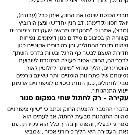
קיים לכך צורך רפואי חיוני לחתול או לבעליו.
חברי הכנסת שיזמו את החוק, איתן כבל (עבודה),
יואל חסון (קדימה), דב חנין (חד"ש) וניצן הורוביץ
(מרצ), אמרו כי "מחקרים מראים שעקירת ציפורניים
קשורה הן בסיבוכים מיידים כגון דימומים, נפיחות
וזיהום בקרב החתולים, והן בסיבוכים אקוטיים כגון
חדירת העצם לבשר כף הרגל ובעיות בדרכי השתן".
לדבריהם, החוק יאסור פעולה המנוגדת לשבועת
הווטרינרים, הליך שהוא "מיותר לחלוטין לאור
זמינותם של פתרונות הומניים יותר שאינם גורמים
סבל לחתולים, כגון הנחת כיסויים לציפורניים או מתן
ייעוץ התנהגותי".
עקירה - רק לחתול שחי במקום סגור
בדברי ההסבר להצעת החוק נכתב כי "שיוף ציפורניים
מהווה התנהגות טבעית לחתול, אך לעתים הוא
מפריע לבעליו, והפתרון בדרך כלל הוא עקירתן. עם
זאת, העקירה היא הליך כירורגי אכזרי, שמביא