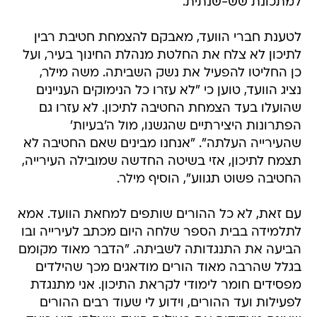
למתכונת שש-שנתית.
לטענת חברי הוועד, מאבקם להצמחת חטיבת רבין
לתיכון לא צלח את החלטת מנהלת החינוך בעיר, ועל
כן החליטו להפעיל את נשק השביתה. משה מילר,
נציג הוועד, טוען כי "לא עזרו כל הנימוקים העניינים
שהועלו בעד הצמחת החטיבה לתיכון. לא עזרו גם
הפתרונות היצירתיים שהגשנו, מול ה'בעיות'
שהעירייה העלתה". "אנחנו מבינים שאם החטיבה לא
תצמח לתיכון, אזי בשיטה החדשה שמובילה העירייה,
החטיבה פשוט תגווע", הוסיף מילר.
עם זאת, לא כל ההורים שותפים למחאת הוועד. אמא
לתלמידה בבית הספר שלחה היום מכתב לעירייה ובו
הביעה את התנגדותה לשביתה. "הדבר מאוד מקומם
בגלל שהרבה מאוד הורים מודאגים מכך שהילדים
מפסידים חומר לימודי לקראת התיכון. אני מתנגדת
לפעילות ועד ההורים, וידוע לי שעוד רבים ההורים