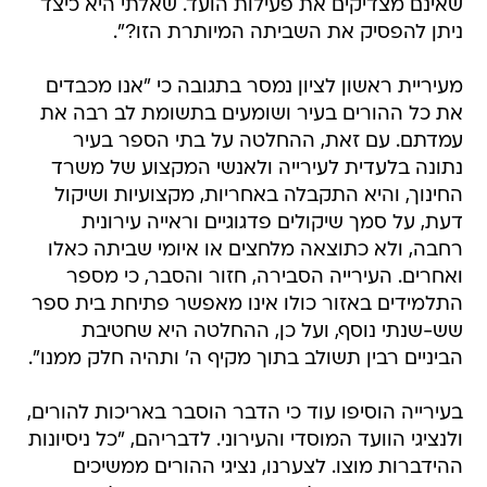
שאינם מצדיקים את פעילות הועד. שאלתי היא כיצד
ניתן להפסיק את השביתה המיותרת הזו?".
מעיריית ראשון לציון נמסר בתגובה כי "אנו מכבדים
את כל ההורים בעיר ושומעים בתשומת לב רבה את
עמדתם. עם זאת, ההחלטה על בתי הספר בעיר
נתונה בלעדית לעירייה ולאנשי המקצוע של משרד
החינוך, והיא התקבלה באחריות, מקצועיות ושיקול
דעת, על סמך שיקולים פדגוגיים וראייה עירונית
רחבה, ולא כתוצאה מלחצים או איומי שביתה כאלו
ואחרים. העירייה הסבירה, חזור והסבר, כי מספר
התלמידים באזור כולו אינו מאפשר פתיחת בית ספר
שש-שנתי נוסף, ועל כן, ההחלטה היא שחטיבת
הביניים רבין תשולב בתוך מקיף ה' ותהיה חלק ממנו".
בעירייה הוסיפו עוד כי הדבר הוסבר באריכות להורים,
ולנציגי הוועד המוסדי והעירוני. לדבריהם, "כל ניסיונות
ההידברות מוצו. לצערנו, נציגי ההורים ממשיכים