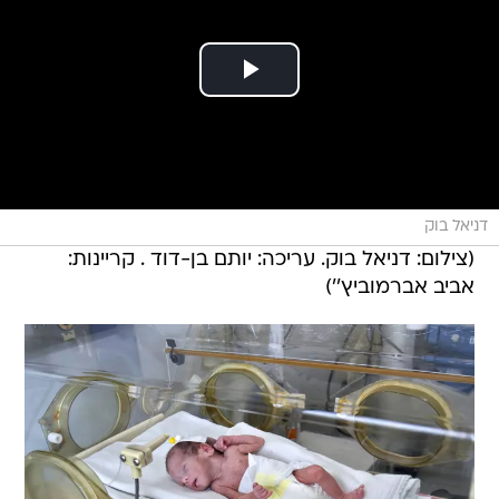
דניאל בוק
(צילום: דניאל בוק. עריכה: יותם בן-דוד . קריינות:
אביב אברמוביץ'')