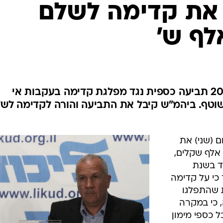
המייל האדום
ם (שני) את
מפלגת קדימה לשלם לליכוד כ-800 אלף שקלים,
ד בשנת
ד כי על קדימה
 שהתפלגו
 קדימה, כי במקרה
 כספי מימון
הונת הכנסת
"קדימה כזכור הוקמה בחטא, ובית המשפט מאשר
פיה, צ'קים
/
זאת היום בפסיקתו". אריאלי
אורי לנץ
גדר חוב שוטף
היחסי שלה,
ל החלטת בית המשפט המחייבת את קדימה לשאת בנטל חובות
מר כי "קדימה כזכור הוקמה בחטא, ובית המשפט מאשר ז
כוונתם ללמוד את פסק הדין ולבחון את התנהלותם בהמשך.