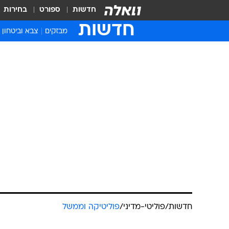
חדשות
ספורט
בחירות
חדשות
מבזקים
צבא וביטחון
חדשות
/
פוליטי-מדיני
/
פוליטיקה וממשל
ביהמ"ש חייב
לליכוד 800 אלף ש'
פנחס וולף
28.2.2011 / 19:47
העברת כספי מימון המפלגות הש
800 אלף שקלים