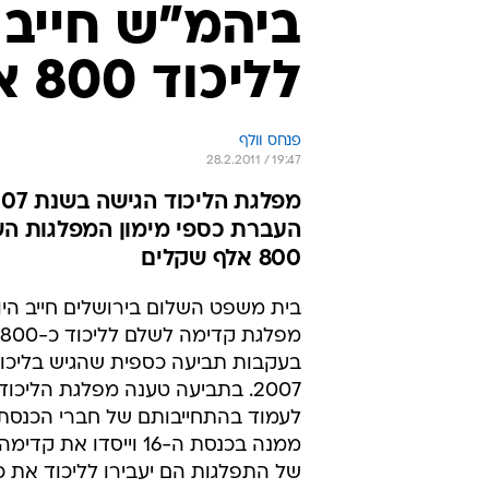
בית משפט השלום בירושלים חייב היו
בעקבות תביעה כספית שהגיש בליכו
2007. בתביעה טענה מפלגת הליכו
לעמוד בהתחייבותם של חברי הכנסת
ממנה בכנסת ה-16 וייסדו את
של התפלגות הם יעבירו לליכוד את כל
המפלגות השוטף שיקבלו עד לתום כ
ה-16, לכיסוי חלקם היחסי בחוב של הליכוד לבנק.
בית המשפט קיבל את עמדת הליכוד ל
לפירעון עתידי שמסר הליכוד הינם ב
של הליכוד שעל קדימה לשאת בחלק 
בגין 14 חברי הכנסת המתפלגים.
מנכ"ל הליכוד, גדי אריאלי בירך ע
חברי המפלגה שהתפצלו מהליכוד וא
היום בפסיקתו". מקדימה נמסר כי ב