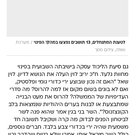
/
לטענת המתנחלים, 13 תושבים נפצעו במהלך הפינוי
מערכת
וואלה, צילום מסך
גם סיעת הליכוד עסקה בישיבתה השבועית בפינוי
מחוות גלעד. ח"כ יריב לוין העלה את הנושא לדיון. לוין
שאל "האם זה נכון שבוצע ירי כדורי גומי ופלסטיק,
ואם לא בונים בשום מקום אז למה להרוס? מה סדרי
העדיפויות של הממשלה? להרוס את מעט הבנייה
שמתבצעת או לבנות בערים היהודיות שנמצאות בלב
הקונצזנוס?". השר בני בגין אמר שהוא פנה לשר
לביטחון הפנים לבדוק מה קרה ושקיבל תשובה חד
משמעית שהיה ירי בכדורי צבע בלבד. חברים נוספים,
כולל השר מיכאל איתן, אמרו שלא בטוח שהדבר נכון,