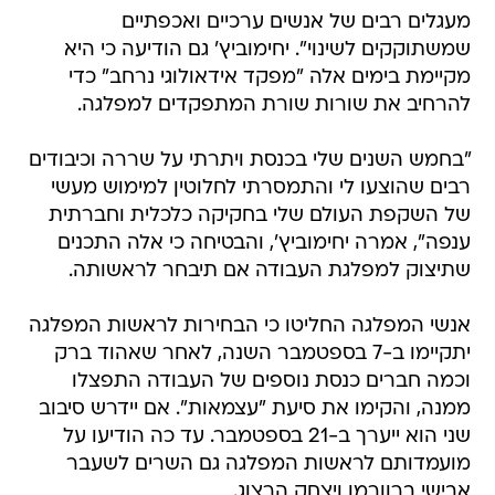
מעגלים רבים של אנשים ערכיים ואכפתיים
שמשתוקקים לשינוי". יחימוביץ' גם הודיעה כי היא
מקיימת בימים אלה "מפקד אידאולוגי נרחב" כדי
להרחיב את שורות שורת המתפקדים למפלגה.
"בחמש השנים שלי בכנסת ויתרתי על שררה וכיבודים
רבים שהוצעו לי והתמסרתי לחלוטין למימוש מעשי
של השקפת העולם שלי בחקיקה כלכלית וחברתית
ענפה", אמרה יחימוביץ', והבטיחה כי אלה התכנים
שתיצוק למפלגת העבודה אם תיבחר לראשותה.
אנשי המפלגה החליטו כי הבחירות לראשות המפלגה
יתקיימו ב-7 בספטמבר השנה, לאחר שאהוד ברק
וכמה חברים כנסת נוספים של העבודה התפצלו
ממנה, והקימו את סיעת "עצמאות". אם יידרש סיבוב
שני הוא ייערך ב-21 בספטמבר. עד כה הודיעו על
מועמדותם לראשות המפלגה גם השרים לשעבר
אבישי ברוורמן ויצחק הרצוג.