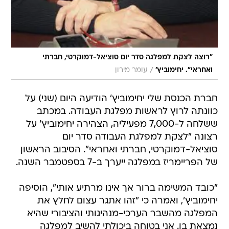
"רוצה לצקת למפלגה סדר יום סוציאל-דמוקרטי, חברתי
/
ואחראי". יחימוביץ'
עומר מירון
חברת הכנסת שלי יחימוביץ' הודיעה היום (שני) על
כוונתה לרוץ לראשות מפלגת העבודה. במכתב
ששלחה ל-7,000 מפעיליה, הצהירה יחימוביץ' על
רצונה "לצקת למפלגת העבודה סדר יום
סוציאל-דמוקרטי, חברתי ואחראי". הסיבוב הראשון
של הפריימריז במפלגה ייערך ב-7 בספטמבר השנה.
"כובד המשימה ברור אך אינו מרתיע אותי", הוסיפה
יחימוביץ', ואמרה כי "זהו אתגר עצום לחלץ את
המפלגה מהשבר הערכי-מנהיגותי והציבורי שהיא
נמצאת בו. אני בטוחה ביכולתי להשיב למפלגה