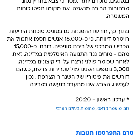
בנפגעים. מוקדם יותר נמסר כי צבא בחריין נסוג
מרחובות הבירה מנאמה. את מקומו תפסו כוחות
המשטרה.
בתוך כך, חודשו ההפגנות גם בטוניס. סוכנות הידיעות
רויטרס דיווחה, כי כ-18,000 אנשים חסמו אתמול את
הכביש המרכזי של בירת טוניסיה. רובם  כ-15,000
מהם - מוחים נגד התנועה האיסלמית במדינה. זאת
לאחר שכומר פולני נרצח על ידי קיצונים במדינה.
3,000 נוספים הפגינו מול שגרירות צרפת, כשהם
דורשים את פיטוריו של השגריר הצרפתי. נכון
לעכשיו, הצבא אינו מתערב בנעשה במדינה
* עדכון ראשון - 20:20.
לוב
מועמר קדאפי
מהומות בעולם הערבי
טרם התפרסמו תגובות