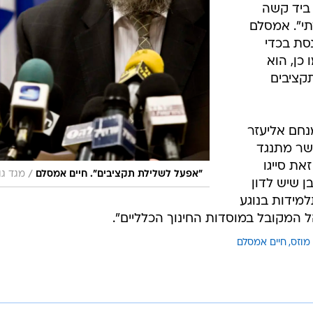
 ביד קשה
תי". אמסלם
נסת בכדי
כן, הוא
תקציבים
נחם אליעזר
השר מתנגד
את סייגו
/
"אפעל לשלילת תקציבים". חיים אמסלם
מגד גוז
 שיש לדון
מידות בנוגע
 המקובל במוסדות החינוך הכלליים".
מוזס
חיים אמסלם