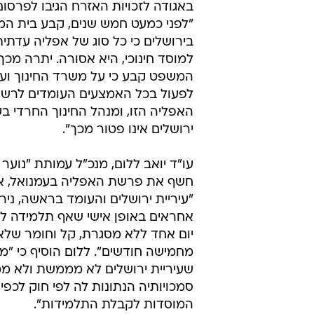
באגודה לזכויות האזרח הגיבו לפרסום
"לפני כמעט חמש שנים, קבע בית המ
בירושלים כי כל סוג של אפליה עדתי
למוסד חינוכי, היא אסורה. יתרה מכך,
המשפט קבע כי על משרד החינוך ועיר
לפעול בכל האמצעים העומדים לרשו
האפליה הזו, ומנהל החינוך החרדי בע
ירושלים אינו פטור מכך".
עו"ד יואב ללום, מנכ"ל עמותת "נוע
חשף את פרשת האפליה בעמנואל, א
"עיריית ירושלים והעומד בראשה, ניר
אחראים באופן אישי שאף תלמידה לא 
יום אחד ללא מסגרת, קל וחומר שלא 
מחמישה חודשים". ללום הוסיף כי "מ
שעיריית ירושלים לא מממשת ולא מ
סמכויותיה הנתונות לה לפי חוק לכפי
המוסדות לקבלת התלמידות".