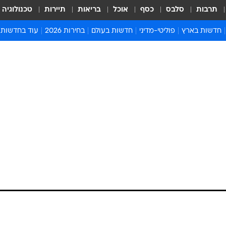
תרבות
סלבס
כסף
אוכל
בריאות
תיירות
טכנולוגיה
חדשות בארץ
פוליטי-מדיני
חדשות בעולם
בחירות 2026
עוד בחדשות
אירועים בארץ
פוליטיקה וממשל
המזרח התיכון
דעות ופרשנויו
חדשות פלילים ומשפט
יחסי חוץ
אירופה
סרי ושלזינגר
חינוך
אמריקה
פרויקטים מיוח
ישראלים בחו"ל
אסיה והפסיפיק
אסור לפספס
בריאות
אפריקה
מדע וסביבה
חברה ורווחה
הנחיות פיקוד 
ארכיון מדורים
זמני כניסת ש
לוח חופשות וח
לוח שנה
חדשות יהדות
חדשות המשפ