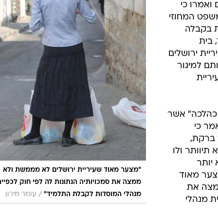
 ואמרו כי
שפט המחוזי
ת בקבלה
 בית
יית ירושלים
תם למיגור
יריית
ר כהלכה" אשר
מר כי
 ברקת,
תיוותר ולו
יותר
"מצער מאוד שעיריית ירושלים לא מממשת ולא
צער מאוד
ממצה את סמכויותיה הנתונות לה לפי חוק לכפיי
מצה את
/
מנהלי המוסדות לקבלת התלמיד"
עומר מירון
ית מנהלי