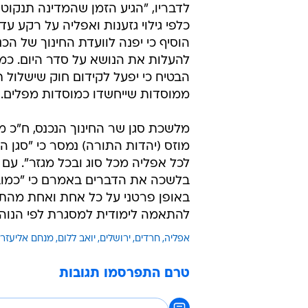
לדבריו, "הגיע הזמן שהמדינה תנקוט
כלפי גילוי גזענות ואפליה על רקע עד
הוסיף כי יפנה לוועדת החינוך של הכ
להעלות את הנושא על סדר היום. כמו 
הבטיח כי יפעל לקידום חוק שישלול 
ממוסדות שייחשדו כמוסדות מפלים.
מלשכת סגן שר החינוך הנכנס, ח"כ מ
מוזס (יהדות התורה) נמסר כי "סגן 
לכל אפליה מכל סוג ובכל מגזר". עם ז
בלשכה את הדברים באמרם כי "כמובן
באופן פרטני על כל אחת ואחת מהתל
להתאמה לימודית למסגרת לפי הנוהל
אפליה
חרדים
ירושלים
יואב ללום
מנחם אליעזר 
טרם התפרסמו תגובות